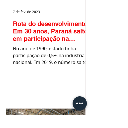
7 de fev. de 2023
Rota do desenvolvimento:
Em 30 anos, Paraná saltou
em participação na
produção nacional de
No ano de 1990, estado tinha
veículos
participação de 0,5% na indústria
nacional. Em 2019, o número saltou
para 15% e o Paraná se tornou o...