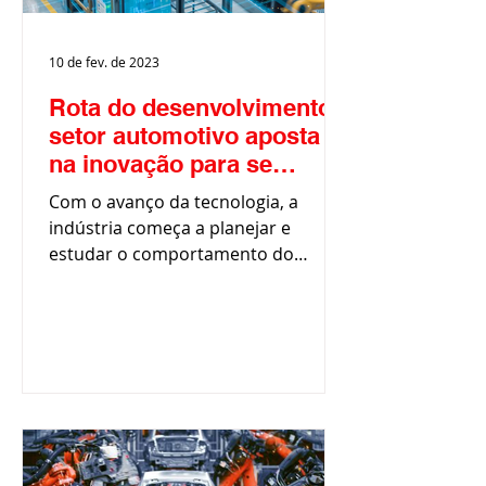
10 de fev. de 2023
Rota do desenvolvimento:
setor automotivo aposta
na inovação para se
adequar às demandas de
Com o avanço da tecnologia, a
mercado
indústria começa a planejar e
estudar o comportamento do
mercado nos próximos anos. O
ecossistema favorável...