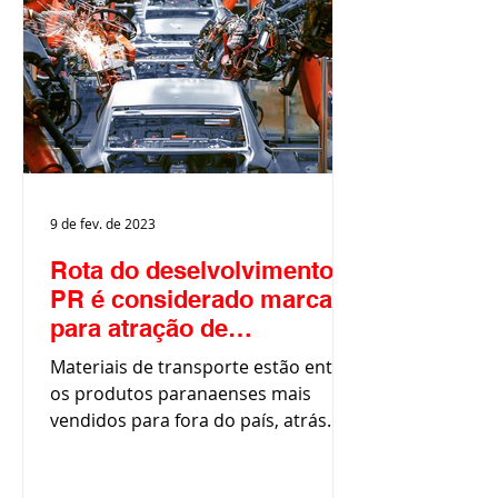
9 de fev. de 2023
Rota do deselvolvimento:
PR é considerado marca
para atração de
investimentos do setor
Materiais de transporte estão entre
automotivo
os produtos paranaenses mais
vendidos para fora do país, atrás
apenas das carnes e alimentos.
Segundo...