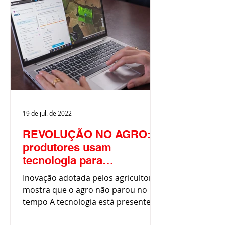
19 de jul. de 2022
REVOLUÇÃO NO AGRO:
produtores usam
tecnologia para
transformar agronegócio
Inovação adotada pelos agricultores
no estado
mostra que o agro não parou no
tempo A tecnologia está presente
em praticamente todos os detalhes