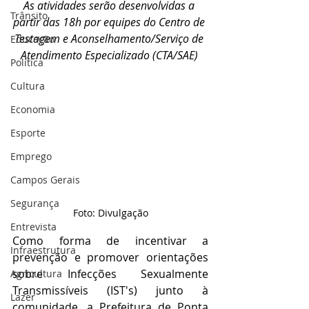
As atividades serão desenvolvidas a 
Trânsito
partir das 18h por equipes do Centro de 
Testagem e Aconselhamento/Serviço de 
Educação
Atendimento Especializado (CTA/SAE) 
Política
Cultura
Economia
Esporte
Emprego
Campos Gerais
Segurança
Foto: Divulgação
Entrevista
Como forma de incentivar a 
Infraestrutura
prevenção e promover orientações 
sobre Infecções Sexualmente 
Agricultura
Transmissíveis (IST's) junto à 
Lazer
comunidade, a Prefeitura de Ponta 