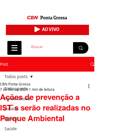
Post
Todos posts
CBN Ponta Grossa
Todos posts
7 de fev. de 2024
1 min de leitura
Ações de prevenção a
Ponta Grossa
IST`s serão realizadas no
Cidade
Parque Ambiental
Paraná
Saúde