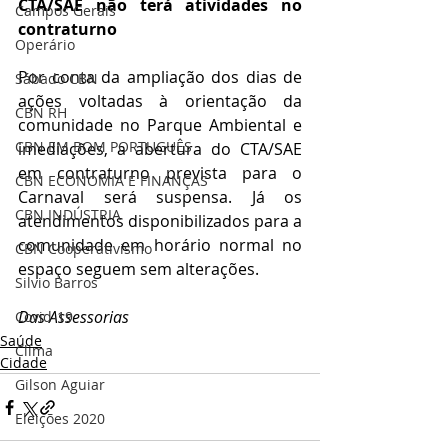
CTA/SAE não terá atividades no 
Campos Gerais
contraturno
Operário
Por conta da ampliação dos dias de 
Sábado CBN
ações voltadas à orientação da 
CBN RH
comunidade no Parque Ambiental e 
CBN EM BOM PORTUGUÊS
imediações, a abertura do CTA/SAE 
em contraturno prevista para o 
CBN ECONOMIA E FINANÇAS
Carnaval será suspensa. Já os 
CBN INDÚSTRIA
atendimentos disponibilizados para a 
comunidade em horário normal no 
CBN Cooperativismo
espaço seguem sem alterações.
Silvio Barros
Das Assessorias
Covid-19
Saúde
Clima
Cidade
Gilson Aguiar
Eleições 2020