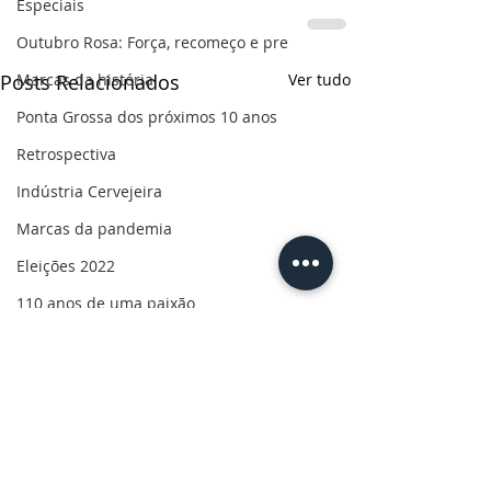
Especiais
Outubro Rosa: Força, recomeço e pre
Marcas da história
Posts Relacionados
Ver tudo
Ponta Grossa dos próximos 10 anos
Retrospectiva
Indústria Cervejeira
Marcas da pandemia
Eleições 2022
110 anos de uma paixão
Revolução do Agro
Sabores dos Campos Gerais
Salva, Salve Ponta Grossa
Sua saúde
PG200