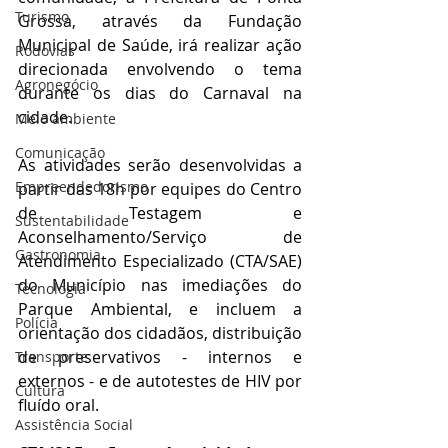
Turismo
Grossa, através da Fundação 
Municipal de Saúde, irá realizar ação 
Rodovias
direcionada envolvendo o tema 
Agronegócio
durante os dias do Carnaval na 
cidade.
Meio ambiente
Comunicação
As atividades serão desenvolvidas a 
Empreendedorismo
partir das 18h por equipes do Centro 
de Testagem e 
Sustentabilidade
Aconselhamento/Serviço de 
Gastronomia
Atendimento Especializado (CTA/SAE) 
do Município nas imediações do 
Tecnologia
Parque Ambiental, e incluem a 
Polícia
orientação dos cidadãos, distribuição 
de preservativos - internos e 
Transporte
externos - e de autotestes de HIV por 
Cultura
fluído oral. 
Assistência Social