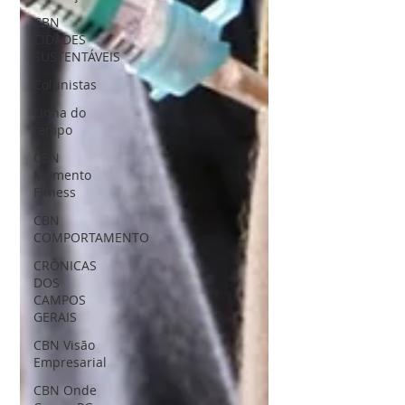
CBN
CIDADES
SUSTENTÁVEIS
Colunistas
Linha do
tempo
CBN
Momento
Fitness
CBN
COMPORTAMENTO
CRÔNICAS
DOS
CAMPOS
GERAIS
CBN Visão
Empresarial
CBN Onde