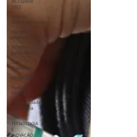
do Esporte
2022
Rota do
desenvolvimento
Especial
Mulheres
Informe
publicitário
CBN
Business
Censo 2022
Ruas da
história
Personalidades
da história
CBN
TECNOLOGIA
E
INOVAÇÃO