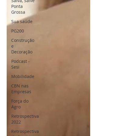
Salva, Salve
Ponta
Grossa
Sua saúde
PG200
Construção
e
Decoração
Podcast -
Sesi
Mobilidade
CBN nas
Empresas
Força do
Agro
Retrospectiva
2022
Retrospectiva