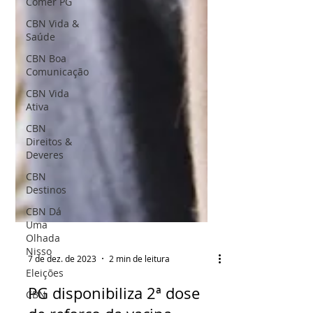
Comer PG
CBN Vida &
Saúde
CBN Boa
Comunicação
CBN Vida
Ativa
CBN
Direitos &
Deveres
CBN
Destinos
CBN Dá
Uma
Olhada
Nisso
Eleições
CBN