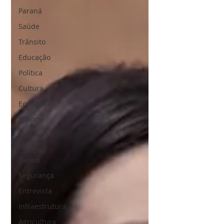
Paraná
Saúde
Trânsito
Educação
Política
Cultura
Economia
Esporte
Emprego
Campos
Gerais
Segurança
Entrevista
Infraestrutura
Agricultura