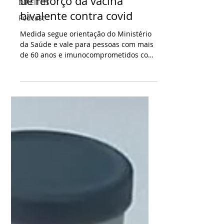
DIREITOS
7 de dez. de 2023
2 min de leitura
Podcast
PG disponibiliza 2ª dose
de reforço da vacina
bivalente contra covid
Medida segue orientação do Ministério
da Saúde e vale para pessoas com mais
de 60 anos e imunocomprometidos com
mais de 12 anos A...