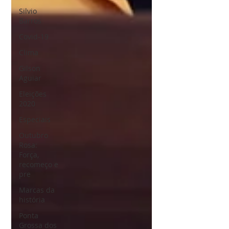
Silvio
Barros
Covid-19
Clima
Gilson
Aguiar
Eleições
2020
Especiais
Outubro
Rosa:
Força,
recomeço e
pre
Marcas da
história
Ponta
Grossa dos