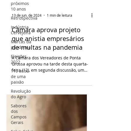
próximos
10 anos
Retrospectiva
Indústria
13 de jun. de 2024
1 min de leitura
Cervejeira
Câmara aprova projeto
Marcas da
pandemia
que anistia empresários
Eleições
de multas na pandemia
2022
110 anos
A Câmara dos Vereadores de Ponta
de uma
Grossa aprovou na tarde desta quarta-
paixão
feira (12), em segunda discussão, um
projeto que autoriza a...
Revolução
do Agro
Sabores
dos
Campos
Gerais