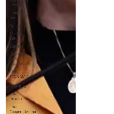
Assistência
Social
Campos
Gerais
Operário
Sábado
CBN
CBN RH
CBN EM
BOM
PORTUGUÊS
CBN
ECONOMIA
E
FINANÇAS
CBN
INDÚSTRIA
CBN
Cooperativismo