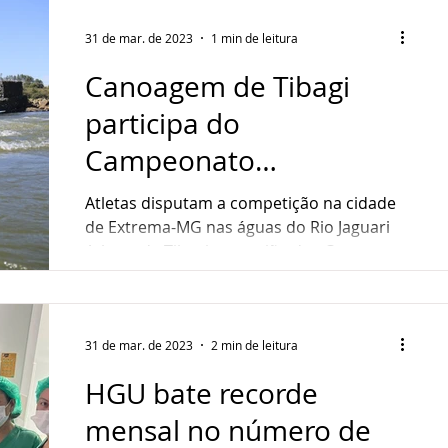
31 de mar. de 2023
1 min de leitura
Canoagem de Tibagi
participa do
Campeonato
Brasileiro/Seletiva
Atletas disputam a competição na cidade
Nacional de Caiaque
de Extrema-MG nas águas do Rio Jaguari
Atletas de Tibagi, na região dos Campos
Cross
Gerais disputam...
31 de mar. de 2023
2 min de leitura
HGU bate recorde
mensal no número de