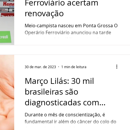
Ferroviário acertam
renovação
Meio-campista nasceu em Ponta Grossa O
Operário Ferroviário anunciou na tarde
desta quinta-feira (30), a renovação de
contrato do...
30 de mar. de 2023
1 min de leitura
Março Lilás: 30 mil
brasileiras são
diagnosticadas com
cânceres ginecológicos a
Durante o mês de conscientização, é
cada ano
fundamental ir além do câncer do colo do
útero e abordar também outros tumores