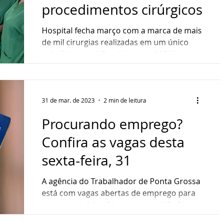
procedimentos cirúrgicos
Hospital fecha março com a marca de mais
de mil cirurgias realizadas em um único
mês O Hospital Geral Unimed (HGU)
registrou uma marca...
31 de mar. de 2023
2 min de leitura
Procurando emprego?
Confira as vagas desta
sexta-feira, 31
A agência do Trabalhador de Ponta Grossa
está com vagas abertas de emprego para
esta quinta-feira, 31 de março. VAGAS
EXCLUSIVAS PCD...