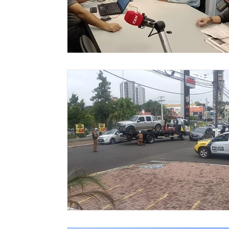
Meio ambiente
Comunicação
Empree
Tecnologia
Polícia
Transporte
C