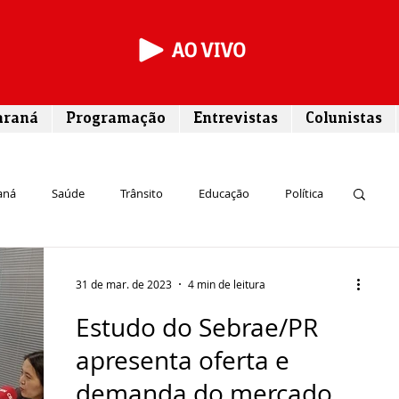
araná
Programação
Entrevistas
Colunistas
aná
Saúde
Trânsito
Educação
Política
rego
Campos Gerais
Segurança
Entrevista
31 de mar. de 2023
4 min de leitura
Estudo do Sebrae/PR
Turismo
Rodovias
Agronegócio
apresenta oferta e
demanda do mercado