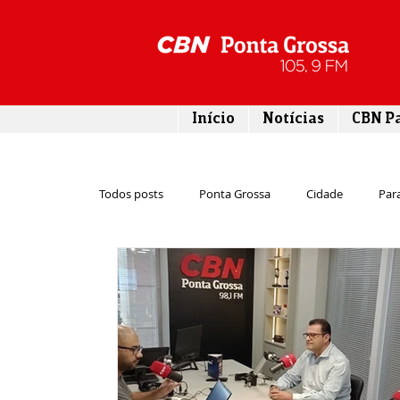
Início
Notícias
CBN P
Todos posts
Ponta Grossa
Cidade
Par
Cultura
Economia
Esporte
Emp
Infraestrutura
Agricultura
Lazer