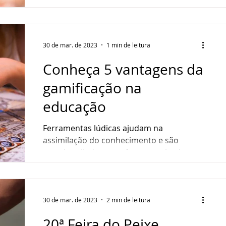
que atingem o aparelho...
30 de mar. de 2023
1 min de leitura
Conheça 5 vantagens da
gamificação na
educação
Ferramentas lúdicas ajudam na
assimilação do conhecimento e são
grandes aliadas no reforço escolar As
soluções tecnológicas estão cada...
30 de mar. de 2023
2 min de leitura
20ª Feira do Peixe