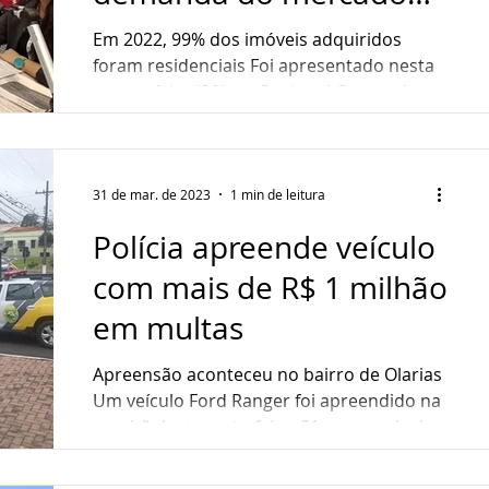
ndedorismo
Sustentabilidade
Gastronomia
imobiliário em Ponta
Em 2022, 99% dos imóveis adquiridos
Grossa
foram residenciais Foi apresentado nesta
quarta-feira (29), na Regional Centro do
ultura
Assistência Social
Sebrae/PR, em Ponta...
31 de mar. de 2023
1 min de leitura
Polícia apreende veículo
com mais de R$ 1 milhão
em multas
Apreensão aconteceu no bairro de Olarias
Um veículo Ford Ranger foi apreendido na
manhã desta sexta-feira, 31, com mais de
R$ 1 milhão em...