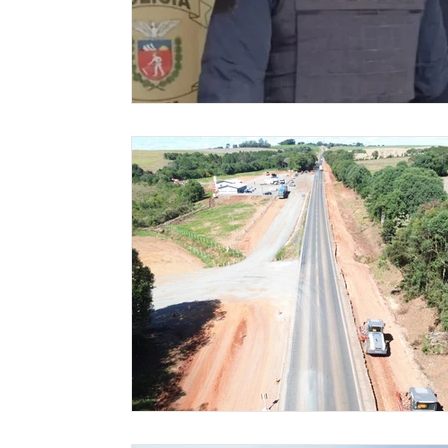
Meio ambiente
Comunicação
Empree
Tecnologia
Polícia
Transporte
C