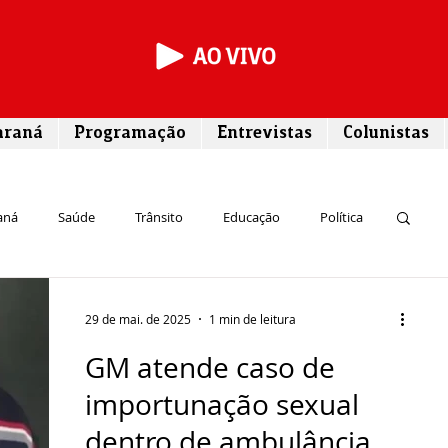
araná
Programação
Entrevistas
Colunistas
aná
Saúde
Trânsito
Educação
Política
rego
Campos Gerais
Segurança
Entrevista
29 de mai. de 2025
1 min de leitura
GM atende caso de
Turismo
Rodovias
Agronegócio
importunação sexual
dentro de ambulância