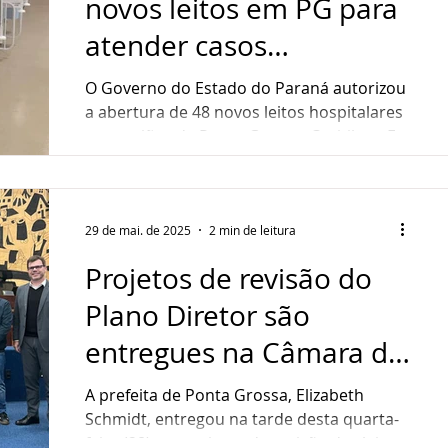
novos leitos em PG para
atender casos
respiratórios
O Governo do Estado do Paraná autorizou
a abertura de 48 novos leitos hospitalares
nas regiões de Ponta Grossa, Curitiba e Foz
do Iguaçu....
29 de mai. de 2025
2 min de leitura
Projetos de revisão do
Plano Diretor são
entregues na Câmara de
PG
A prefeita de Ponta Grossa, Elizabeth
Schmidt, entregou na tarde desta quarta-
feira (28), os projetos de revisão das leis