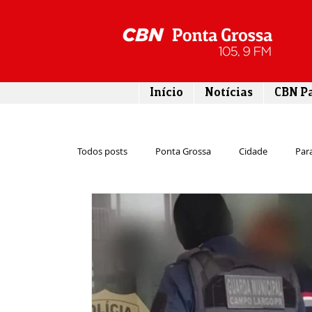
Início
Notícias
CBN P
Todos posts
Ponta Grossa
Cidade
Par
Cultura
Economia
Esporte
Emp
Infraestrutura
Agricultura
Lazer