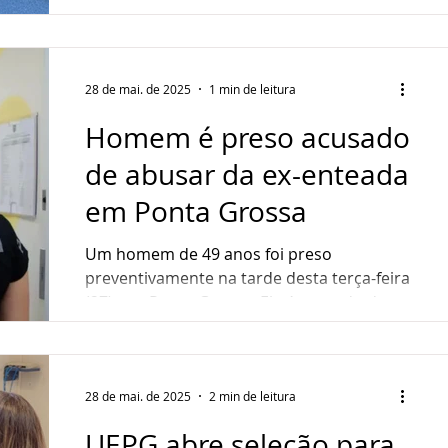
que compõem o...
28 de mai. de 2025
1 min de leitura
Homem é preso acusado
de abusar da ex-enteada
em Ponta Grossa
Um homem de 49 anos foi preso
preventivamente na tarde desta terça-feira
(27), em Ponta Grossa. Ele é acusado de
abusar sexualmente da...
28 de mai. de 2025
2 min de leitura
UEPG abre seleção para