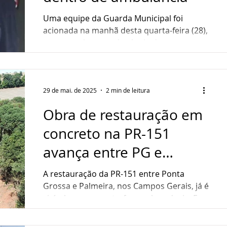
ndedorismo
Sustentabilidade
Gastronomia
Uma equipe da Guarda Municipal foi
acionada na manhã desta quarta-feira (28),
para atender uma denúncia de
ultura
Assistência Social
importunação sexual dentro de...
29 de mai. de 2025
2 min de leitura
Obra de restauração em
concreto na PR-151
avança entre PG e
Palmeira
A restauração da PR-151 entre Ponta
Grossa e Palmeira, nos Campos Gerais, já é
visível para quem trafega pela rodovia. Em
dois meses de...