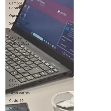
Campos
Gerais
Operário
Sábado CBN
CBN RH
CBN EM BOM
PORTUGUÊS
CBN
ECONOMIA E
FINANÇAS
CBN
INDÚSTRIA
CBN
Cooperativismo
Silvio Barros
Covid-19
Clima