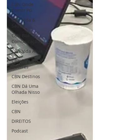
CBN Onde
Comer PG
CBN Vida &
Saúde
CBN Boa
Comunicação
CBN Vida Ativa
CBN Direitos &
Deveres
CBN Destinos
CBN Dá Uma
Olhada Nisso
Eleições
CBN
DIREITOS
Podcast