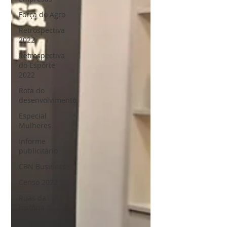
Força do Agro
Retrospectiva
2022
Retrospectiva
do Esporte
2022
Rota do
desenvolvimento
Especial
Mulheres
Informe
publicitário
CBN Business
Censo 2022
Ruas da
história
Personalidades