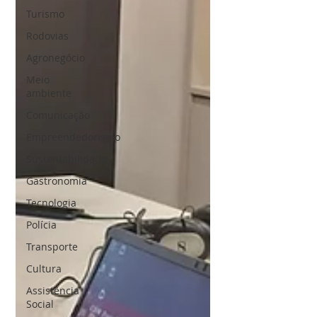
Turismo
Rodovias
Agronegócio
Meio
ambiente
Comunicação
Empreendedorismo
Sustentabilidade
Gastronomia
Tecnologia
Polícia
Transporte
Cultura
Assistência
Social