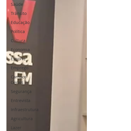
Saúde
Trânsito
Educação
Política
Cultura
Economia
Esporte
Emprego
Campos
Gerais
Segurança
Entrevista
Infraestrutura
Agricultura
Lazer