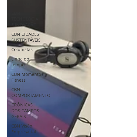
da história
CBN
TECNOLOGIA
E INOVAÇÃO
CBN CIDADES
SUSTENTÁVEIS
Colunistas
Linha do
tempo
CBN Momento
Fitness
CBN
COMPORTAMENTO
CRÔNICAS
DOS CAMPOS
GERAIS
CBN Visão
Empresarial