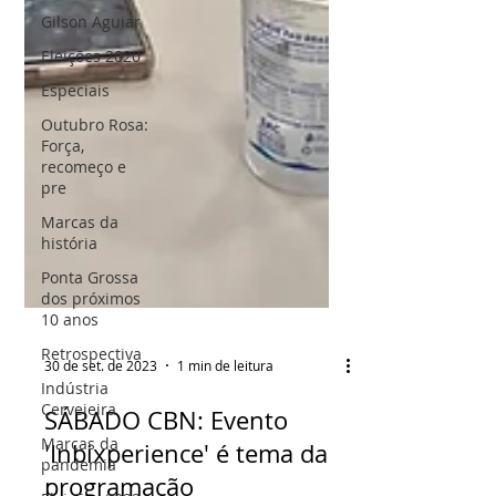
Gilson Aguiar
Eleições 2020
Especiais
Outubro Rosa:
Força,
recomeço e
pre
Marcas da
história
Ponta Grossa
dos próximos
10 anos
Retrospectiva
Indústria
Cervejeira
30 de set. de 2023
1 min de leitura
Marcas da
pandemia
SÁBADO CBN: Evento