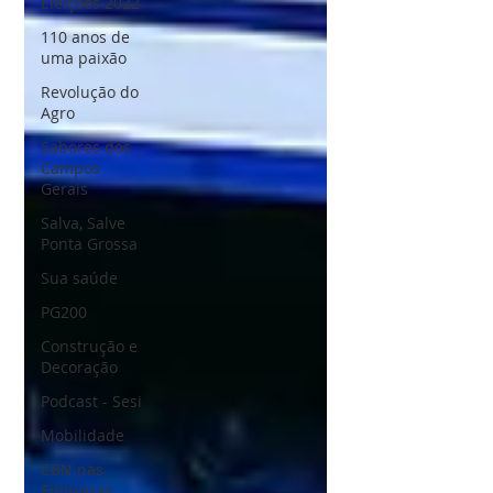
Eleições 2022
110 anos de
uma paixão
Revolução do
Agro
Sabores dos
Campos
Gerais
Salva, Salve
Ponta Grossa
Sua saúde
PG200
Construção e
Decoração
Podcast - Sesi
Mobilidade
CBN nas
Empresas