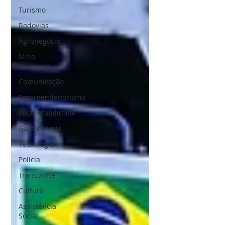
Turismo
Rodovias
Agronegócio
Meio
ambiente
Comunicação
Empreendedorismo
Sustentabilidade
Gastronomia
Tecnologia
Polícia
Transporte
Cultura
Assistência
Social