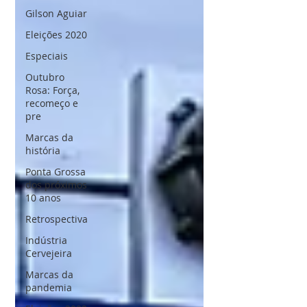
Gilson Aguiar
Eleições 2020
Especiais
Outubro
Rosa: Força,
recomeço e
pre
Marcas da
história
Ponta Grossa
dos próximos
10 anos
Retrospectiva
Indústria
Cervejeira
Marcas da
pandemia