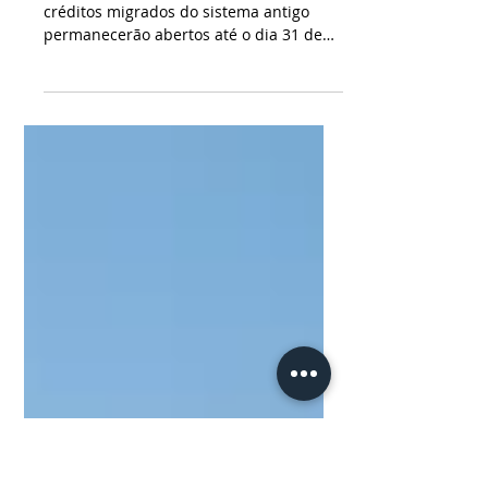
créditos do transporte
coletivo
Consulta, novo cadastro e liberação dos
créditos migrados do sistema antigo
permanecerão abertos até o dia 31 de
julho, sexta-feira. Foto: Divulgação/PMPG
Segue aberto até a próxima sexta-feira
(31) o processo para consulta, cadastro e
liberação dos créditos do transporte
coletivo oriundos do sistema antigo de
bilhetagem. Usuários do transporte que
adquiriram estes créditos no sistema
anterior precisam acessar o site e
realizar o procedimento para realizar a
migração e garant