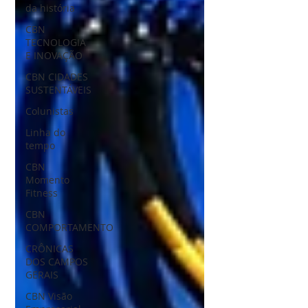
da história
CBN
TECNOLOGIA
E INOVAÇÃO
CBN CIDADES
SUSTENTÁVEIS
Colunistas
Linha do
tempo
CBN
Momento
Fitness
CBN
COMPORTAMENTO
CRÔNICAS
DOS CAMPOS
GERAIS
CBN Visão