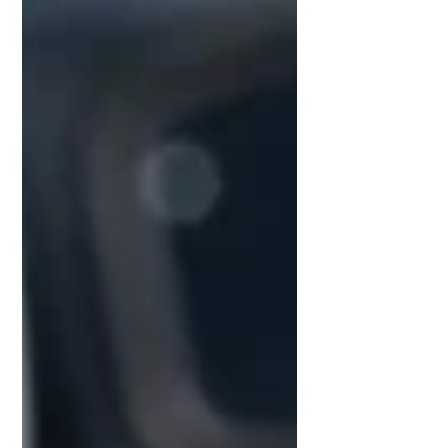
cessão dessas áreas ao município. A
transferência não ocorre de forma
imediata, mas o acor