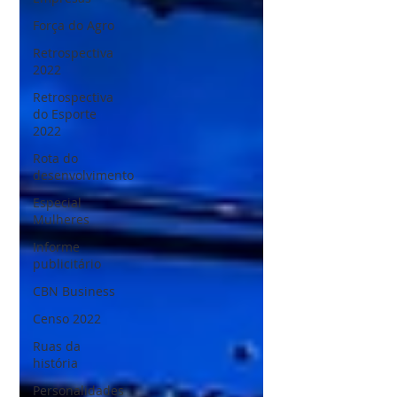
Força do Agro
Retrospectiva
2022
Retrospectiva
do Esporte
2022
Rota do
desenvolvimento
Especial
Mulheres
Informe
publicitário
CBN Business
Censo 2022
Ruas da
história
Personalidades