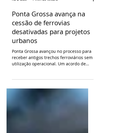
há 2 dias
1 min de leitura
Ponta Grossa avança na
cessão de ferrovias
desativadas para projetos
urbanos
Ponta Grossa avançou no processo para
receber antigos trechos ferroviários sem
utilização operacional. Um acordo de
cooperação técnica foi firmado entre o
Ministério dos Transportes, o
Departamento Nacional de
Infraestrutura de Transportes, a
Prefeitura e a concessionária Rumo
Malha Sul. O documento estabelece os
procedimentos técnicos, administrativos
e legais necessários para a futura