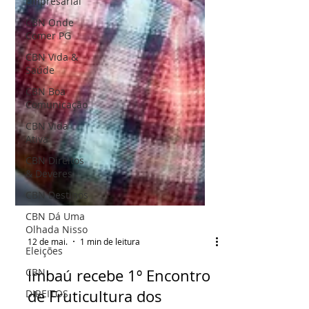
Empresarial
CBN Onde
Comer PG
CBN Vida &
Saúde
CBN Boa
Comunicação
CBN Vida
Ativa
CBN Direitos
& Deveres
CBN Destinos
CBN Dá Uma
Olhada Nisso
Eleições
CBN
DIREITOS
12 de mai.
1 min de leitura