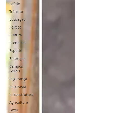
Saúde
Trânsito
Educação
Política
Cultura
Economia
Esporte
Emprego
Campos
Gerais
Segurança
Entrevista
Infraestrutura
Agricultura
Lazer