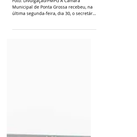
Feira Verde avança em
Ponta Grossa, mas
enfrenta problemas de
estrutura
Foto: Divulgação/PMPG A Câmara
Municipal de Ponta Grossa recebeu, na
última segunda-feira, dia 30, o secretário
de Agricultura, Izaltino Cordeiro dos
Santos, que apresentou dados sobre o
programa Feira Verde. Segundo ele, o
programa foi ampliado e hoje atende
milhares de famílias, com mais pontos
de distribuição na cidade. Atualmente,
são cerca de 110 toneladas de alimentos
recebidas, sendo de 60% a 65% vindas
do atacado. A meta é aumentar a
participação da agricultura famili