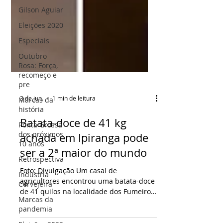
Gilson Aguiar
Eleições 2020
Especiais
Outubro
Rosa: Força,
recomeço e
pre
Marcas da
história
3 de jun.
1 min de leitura
Ponta Grossa
dos próximos
Batata-doce de 41 kg
10 anos
achada em Ipiranga pode
Retrospectiva
ser a 2ª maior do mundo
Indústria
Cervejeira
Foto: Divulgação Um casal de
Marcas da
agricultores encontrou uma batata-doce
pandemia
de 41 quilos na localidade dos Fumeiros,