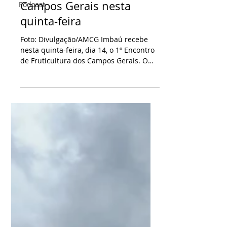
Podcast
Imbaú recebe 1º Encontro
de Fruticultura dos
Campos Gerais nesta
quinta-feira
Foto: Divulgação/AMCG Imbaú recebe
nesta quinta-feira, dia 14, o 1º Encontro
de Fruticultura dos Campos Gerais. O
evento será no Centro de Convivência,
das 8hr ao 12hr e das 13hr às 16hr. O
encontro vai reunir produtores rurais,
técnicos, especialistas e representantes
do setor agrícola para um dia de troca
de experiências, capacitação e debate. A
proposta é incentivar a diversificação da
produção no campo, ampliar
oportunidades de geração de renda e
fortalecer a agricultura