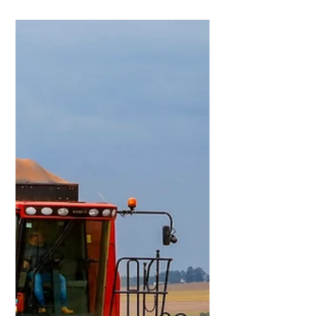
que trabalham com
fungos e tilápias
Foto: Aline Jasper/UEPG A Agência de
Inovação e Propriedade Intelectual da
UEPG (Agipi) terá novas empresas
incubadas EM 2026. As startups
Cicatripep e Muush passaram por
avaliação e vão receber o apoio da
Incubadora de Projetos Tecnológicos
(Inprotec) em projetos inovadores e no
desenvolvimento de seus
empreendimentos. A Agipi oferece às
empresas incubadas um conjunto de
serviços voltados ao fortalecimento e à
consolidação dos negócios, como
infraestrutura física e compartil