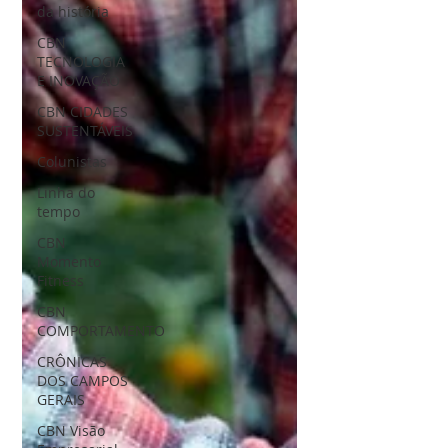
da história
CBN
TECNOLOGIA
E INOVAÇÃO
CBN CIDADES
SUSTENTÁVEIS
Colunistas
Linha do
tempo
CBN
Momento
Fitness
CBN
COMPORTAMENTO
CRÔNICAS
DOS CAMPOS
GERAIS
CBN Visão