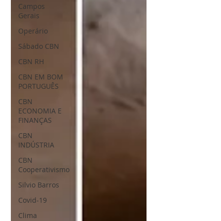
Campos
Gerais
Operário
Sábado CBN
CBN RH
CBN EM BOM
PORTUGUÊS
CBN
ECONOMIA E
FINANÇAS
CBN
INDÚSTRIA
CBN
Cooperativismo
Silvio Barros
Covid-19
Clima