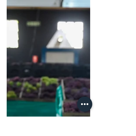
faturamento até 2027
Foto: Gilson Abreu/AEN / Ilustrativa O
ano de 2026 se desenha como um
período desafiador, mas repleto de
oportunidades para o agronegócio
brasileiro. Em meio a um cenário
marcado por variáveis econômicas,
ambiente eleitoral, juros ainda elevados
e atenção redobrada ao clima, o
cooperativismo se firma como um dos
principais pilares de estabilidade,
planejamento e crescimento sustentável
para o setor. Na Cocari, a expectativa é
de que 2026 seja um ano de
consolidação, proximi