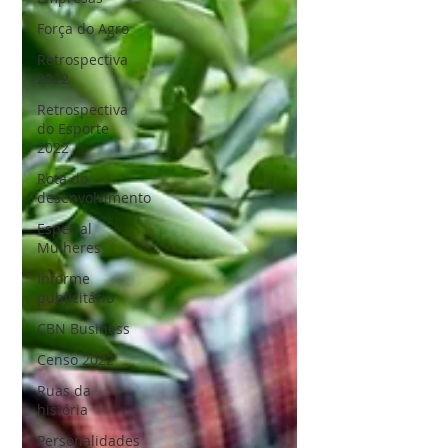
Força do Agro
Retrospectiva
2022
Retrospectiva
do Esporte
2022
Rota do
desenvolvimento
Especial
Mulheres
Informe
publicitário
CBN Business
Censo 2022
Ruas da
história
Personalidades