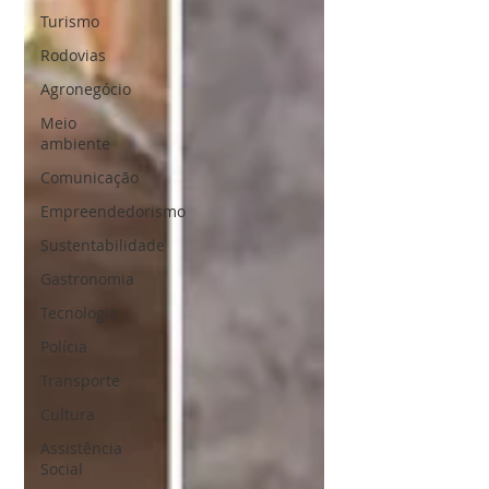
Turismo
Rodovias
Agronegócio
Meio
ambiente
Comunicação
Empreendedorismo
Sustentabilidade
Gastronomia
Tecnologia
Polícia
Transporte
Cultura
Assistência
Social