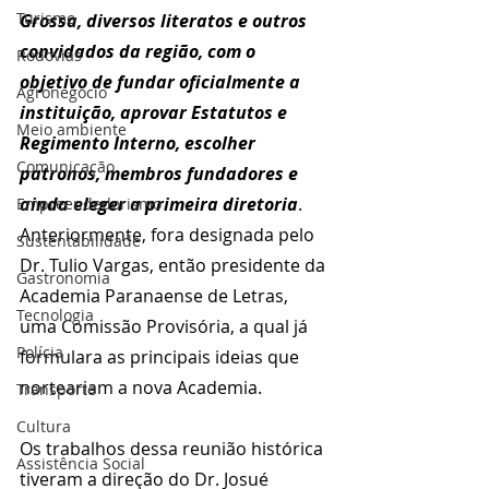
Turismo
Grossa, diversos literatos e outros 
convidados da região, com o 
Rodovias
objetivo de fundar oficialmente a 
Agronegócio
instituição, aprovar Estatutos e 
Meio ambiente
Regimento Interno, escolher 
Comunicação
patronos, membros fundadores e 
ainda eleger a primeira diretoria
. 
Empreendedorismo
Anteriormente, fora designada pelo 
Sustentabilidade
Dr. Tulio Vargas, então presidente da 
Gastronomia
Academia Paranaense de Letras, 
Tecnologia
uma Comissão Provisória, a qual já 
Polícia
formulara as principais ideias que 
norteariam a nova Academia. 
Transporte
Cultura
Os trabalhos dessa reunião histórica 
Assistência Social
tiveram a direção do Dr. Josué 