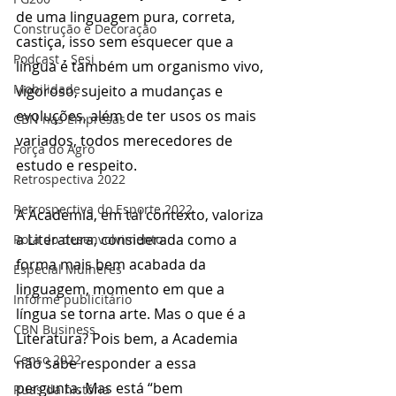
de uma linguagem pura, correta, 
Construção e Decoração
castiça, isso sem esquecer que a 
Podcast - Sesi
língua é também um organismo vivo, 
Mobilidade
vigoroso, sujeito a mudanças e 
evoluções, além de ter usos os mais 
CBN nas Empresas
variados, todos merecedores de 
Força do Agro
estudo e respeito.
Retrospectiva 2022
Retrospectiva do Esporte 2022
A Academia, em tal contexto, valoriza 
a Literatura, considerada como a 
Rota do desenvolvimento
forma mais bem acabada da 
Especial Mulheres
linguagem, momento em que a 
Informe publicitário
língua se torna arte. Mas o que é a 
CBN Business
Literatura? Pois bem, a Academia 
Censo 2022
não sabe responder a essa 
pergunta. Mas está “bem 
Ruas da história