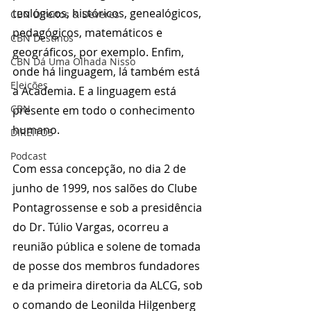
teológicos, históricos, genealógicos, 
CBN Direitos & Deveres
pedagógicos, matemáticos e 
CBN Destinos
geográficos, por exemplo. Enfim, 
CBN Dá Uma Olhada Nisso
onde há linguagem, lá também está 
Eleições
a Academia. E a linguagem está 
CBN
presente em todo o conhecimento 
humano.
DIREITOS
Podcast
Com essa concepção, no dia 2 de 
junho de 1999, nos salões do Clube 
Pontagrossense e sob a presidência 
do Dr. Túlio Vargas, ocorreu a 
reunião pública e solene de tomada 
de posse dos membros fundadores 
e da primeira diretoria da ALCG, sob 
o comando de Leonilda Hilgenberg 