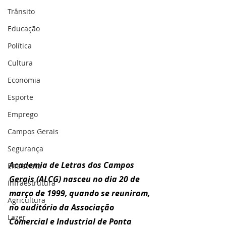
Trânsito
Educação
Política
Cultura
Economia
Esporte
Emprego
Campos Gerais
Segurança
Academia de Letras dos Campos 
Entrevista
Gerais (ALCG) nasceu no dia 20 de 
Infraestrutura
março de 1999, quando se reuniram, 
Agricultura
no auditório da Associação 
Lazer
Comercial e Industrial de Ponta 