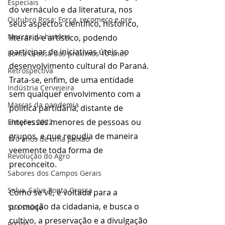
Especiais
do vernáculo e da literatura, nos 
Outubro Rosa: Força, recomeço e pre
seus aspectos científico, histórico, 
Marcas da história
literário e artístico, podendo 
participar de iniciativas úteis ao 
Ponta Grossa dos próximos 10 anos
desenvolvimento cultural do Paraná. 
Retrospectiva
Trata-se, enfim, de uma entidade 
Indústria Cervejeira
sem qualquer envolvimento com a 
Marcas da pandemia
política partidária, distante de 
interesses menores de pessoas ou 
Eleições 2022
grupos, e que repudia de maneira 
110 anos de uma paixão
veemente toda forma de 
Revolução do Agro
preconceito. 
Sabores dos Campos Gerais
Salva, Salve Ponta Grossa
Como se vê, é voltada para a 
promoção da cidadania, e busca o 
Sua saúde
cultivo, a preservação e a divulgação 
PG200