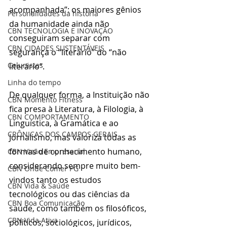
acompanhada”: os maiores gênios 
Personalidades da história
da humanidade ainda não 
CBN TECNOLOGIA E INOVAÇÃO
conseguiram separar com 
CBN CIDADES SUSTENTÁVEIS
segurança o “literário” do “não 
Colunistas
literário”.
Linha do tempo
De qualquer forma, a Instituição não 
CBN Momento Fitness
fica presa à Literatura, à Filologia, à 
CBN COMPORTAMENTO
Linguística, à Gramática e ao 
CRÔNICAS DOS CAMPOS GERAIS
Jornalismo, mas valoriza todas as 
formas de conhecimento humano, 
CBN Visão Empresarial
considerando sempre muito bem-
CBN Onde Comer PG
vindos tanto os estudos 
CBN Vida & Saúde
tecnológicos ou das ciências da 
CBN Boa Comunicação
saúde, como também os filosóficos, 
CBN Vida Ativa
políticos, sociológicos, jurídicos, 