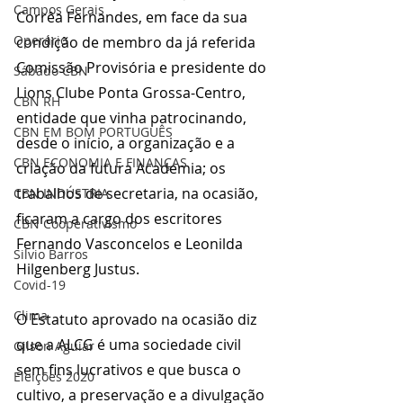
Campos Gerais
Corrêa Fernandes, em face da sua 
Operário
condição de membro da já referida 
Comissão Provisória e presidente do 
Sábado CBN
Lions Clube Ponta Grossa-Centro, 
CBN RH
entidade que vinha patrocinando, 
CBN EM BOM PORTUGUÊS
desde o início, a organização e a 
CBN ECONOMIA E FINANÇAS
criação da futura Academia; os 
trabalhos de secretaria, na ocasião, 
CBN INDÚSTRIA
ficaram a cargo dos escritores 
CBN Cooperativismo
Fernando Vasconcelos e Leonilda 
Silvio Barros
Hilgenberg Justus.
Covid-19
Clima
O Estatuto aprovado na ocasião diz 
que a ALCG é uma sociedade civil 
Gilson Aguiar
sem fins lucrativos e que busca o 
Eleições 2020
cultivo, a preservação e a divulgação 