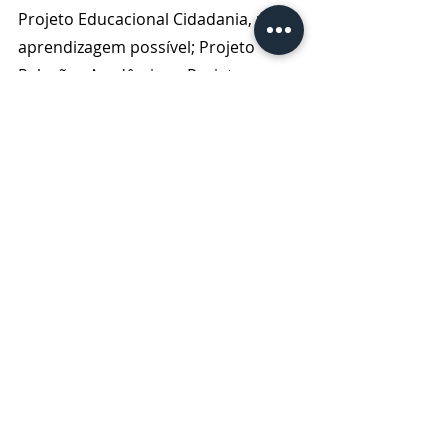
Projeto Educacional Cidadania, uma 
aprendizagem possível; Projeto 
Relações Acadêmicas, Projeto o 
Escritor e sua Obra, Projeto Prosa 
Poética dos Campos Gerais, Projeto 
Acadêmicos Conversam com 
Adolescentes, Projeto Crônicas dos 
Campos Gerais, Projeto Alento 
Poético e Projeto Nossos Imortais, 
que efetivamente aproximam a 
Academia da comunidade dos 
Campos Gerais.
A Antologia da Academia nasceu 
ainda sob o comando da primeira 