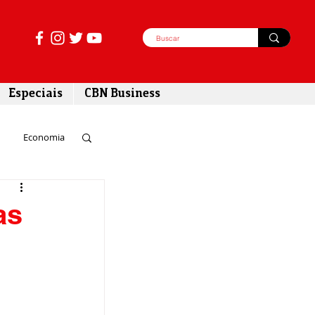
Especiais
CBN Business
Economia
azer
as
tabilidade