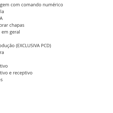
nagem com comando numérico
la
A
brar chapas
 em geral
a
odução (EXCLUSIVA PCD)
ra
tivo
ivo e receptivo
os