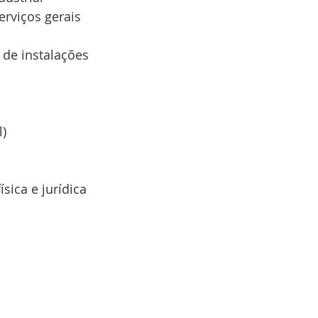
rviços gerais
de instalações
l)
sica e jurídica