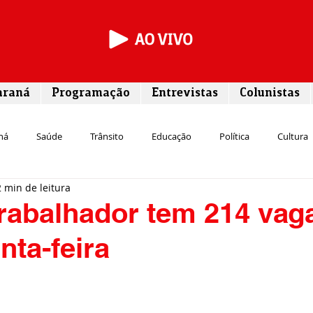
araná
Programação
Entrevistas
Colunistas
ná
Saúde
Trânsito
Educação
Política
Cultura
2 min de leitura
Segurança
Entrevista
Infraestrutura
Agricultura
L
rabalhador tem 214 vag
nta-feira
Meio ambiente
Comunicação
Empreendedorismo
Susten
Transporte
Cultura
Assistência Social