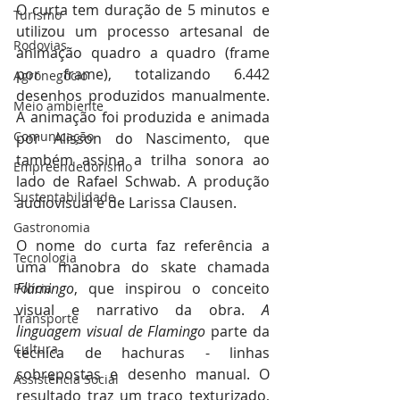
O curta tem duração de 5 minutos e 
Turismo
utilizou um processo artesanal de 
Rodovias
animação quadro a quadro (frame 
por frame), totalizando 6.442 
Agronegócio
desenhos produzidos manualmente. 
Meio ambiente
A animação foi produzida e animada 
Comunicação
por Alisson do Nascimento, que 
também assina a trilha sonora ao 
Empreendedorismo
lado de Rafael Schwab. A produção 
Sustentabilidade
audiovisual é de Larissa Clausen.
Gastronomia
O nome do curta faz referência a 
Tecnologia
uma manobra do skate chamada 
Flamingo
, que inspirou o conceito 
Polícia
visual e narrativo da obra. 
A 
Transporte
linguagem visual de Flamingo
 parte da 
Cultura
técnica de hachuras - linhas 
sobrepostas e desenho manual. O 
Assistência Social
resultado traz um traço texturizado, 