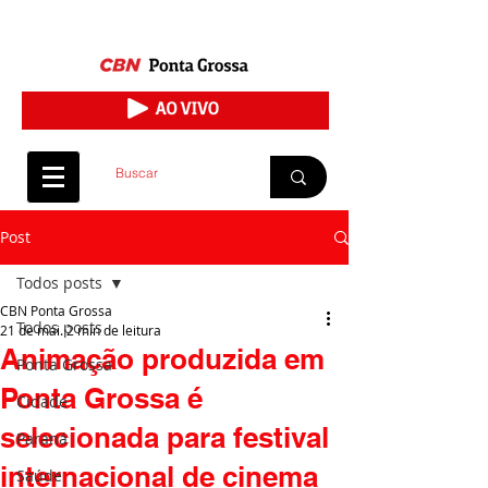
Post
Todos posts
CBN Ponta Grossa
Todos posts
21 de mai.
2 min de leitura
Animação produzida em
Ponta Grossa
Ponta Grossa é
Cidade
selecionada para festival
Paraná
internacional de cinema
Saúde