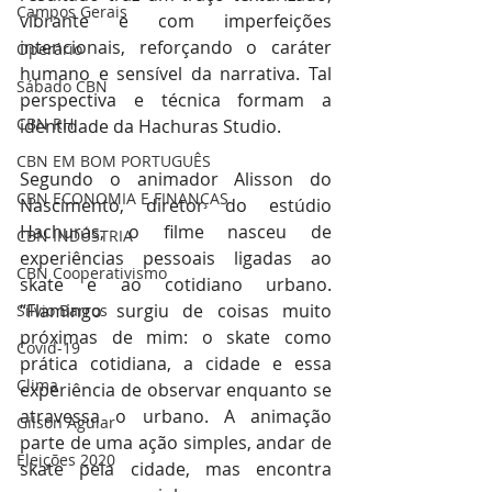
Campos Gerais
vibrante e com imperfeições 
intencionais, reforçando o caráter 
Operário
humano e sensível da narrativa. Tal 
Sábado CBN
perspectiva e técnica formam a 
CBN RH
identidade da Hachuras Studio.
CBN EM BOM PORTUGUÊS
Segundo o animador Alisson do 
CBN ECONOMIA E FINANÇAS
Nascimento, diretor do estúdio 
Hachuras, o filme nasceu de 
CBN INDÚSTRIA
experiências pessoais ligadas ao 
CBN Cooperativismo
skate e ao cotidiano urbano. 
“Flamingo surgiu de coisas muito 
Silvio Barros
próximas de mim: o skate como 
Covid-19
prática cotidiana, a cidade e essa 
Clima
experiência de observar enquanto se 
atravessa o urbano. A animação 
Gilson Aguiar
parte de uma ação simples, andar de 
Eleições 2020
skate pela cidade, mas encontra 