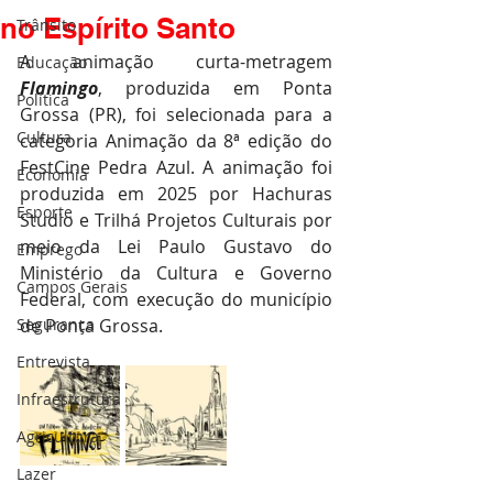
no Espírito Santo
Trânsito
A animação curta-metragem 
Educação
Flamingo
, produzida em Ponta 
Política
Grossa (PR), foi selecionada para a 
Cultura
categoria Animação da 8ª edição do 
FestCine Pedra Azul. A animação foi 
Economia
produzida em 2025 por Hachuras 
Esporte
Studio e Trilhá Projetos Culturais por 
meio da Lei Paulo Gustavo do 
Emprego
Ministério da Cultura e Governo 
Campos Gerais
Federal, com execução do município 
Segurança
de Ponta Grossa.
Entrevista
Infraestrutura
Agricultura
Lazer