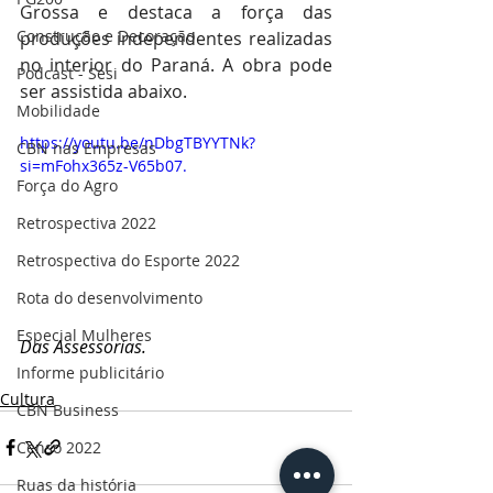
Grossa e destaca a força das 
Construção e Decoração
produções independentes realizadas 
no interior do Paraná. A obra pode 
Podcast - Sesi
ser assistida abaixo.
Mobilidade
https://youtu.be/nDbgTBYYTNk?
CBN nas Empresas
si=mFohx365z-V65b07.
Força do Agro
Retrospectiva 2022
Retrospectiva do Esporte 2022
Rota do desenvolvimento
Especial Mulheres
Das Assessorias.
Informe publicitário
Cultura
CBN Business
Censo 2022
Ruas da história