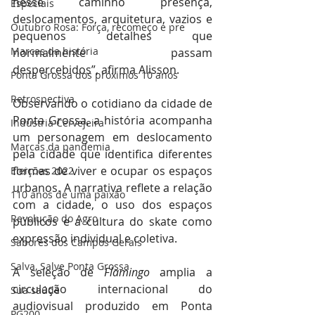
nesse caminho presença, 
Especiais
deslocamentos, arquitetura, vazios e 
Outubro Rosa: Força, recomeço e pre
pequenos detalhes que 
Marcas da história
normalmente passam 
despercebidos”, afirma Alisson.
Ponta Grossa dos próximos 10 anos
Retrospectiva
Observando o cotidiano da cidade de 
Ponta Grossa, a história acompanha 
Indústria Cervejeira
um personagem em deslocamento 
Marcas da pandemia
pela cidade que identifica diferentes 
formas de viver e ocupar os espaços 
Eleições 2022
urbanos. A narrativa reflete a relação 
110 anos de uma paixão
com a cidade, o uso dos espaços 
Revolução do Agro
públicos e a cultura do skate como 
expressão individual e coletiva.
Sabores dos Campos Gerais
Salva, Salve Ponta Grossa
A seleção de 
Flamingo 
amplia a 
circulação internacional do 
Sua saúde
audiovisual produzido em Ponta 
PG200