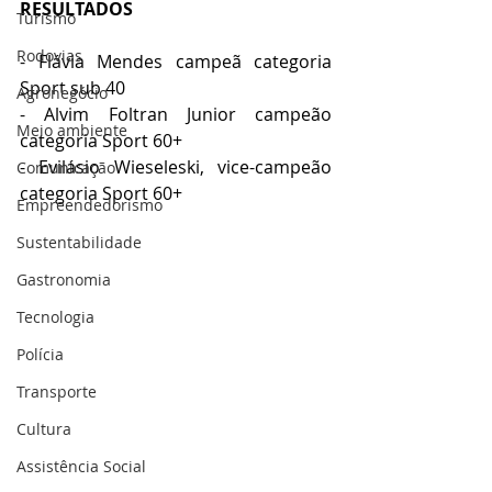
RESULTADOS
Turismo
Rodovias
- Flávia Mendes campeã categoria 
Sport sub 40
Agronegócio
- Alvim Foltran Junior campeão 
Meio ambiente
categoria Sport 60+
- Evilásio Wieseleski, vice-campeão 
Comunicação
categoria Sport 60+
Empreendedorismo
Sustentabilidade
Gastronomia
Tecnologia
Polícia
Transporte
Cultura
Assistência Social