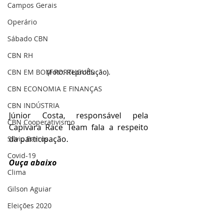
Campos Gerais
Operário
Sábado CBN
CBN RH
(Foto: Reprodução).
CBN EM BOM PORTUGUÊS
CBN ECONOMIA E FINANÇAS
CBN INDÚSTRIA
Júnior Costa, responsável pela 
CBN Cooperativismo
Capivara Race Team fala a respeito 
da participação.
Silvio Barros
Covid-19
Ouça abaixo
Clima
Gilson Aguiar
Eleições 2020