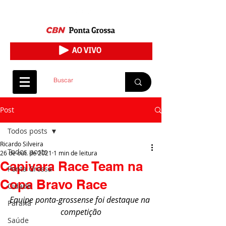
Post
Todos posts
Ricardo Silveira
Todos posts
26 de out. de 2021
1 min de leitura
Capivara Race Team na
Ponta Grossa
Copa Bravo Race
Cidade
Equipe ponta-grossense foi destaque na 
Paraná
competição
Saúde