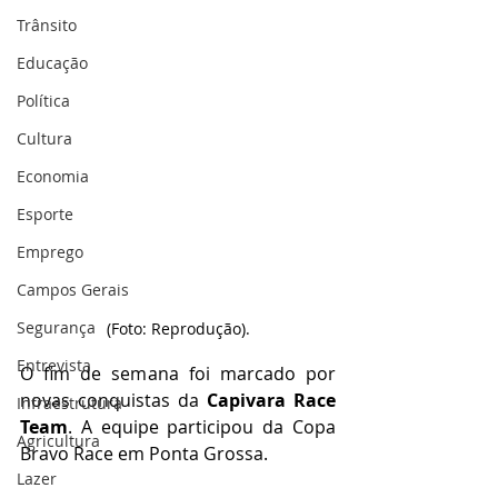
Trânsito
Educação
Política
Cultura
Economia
Esporte
Emprego
Campos Gerais
Segurança
(Foto: Reprodução).
Entrevista
O fim de semana foi marcado por 
novas conquistas da 
Capivara Race 
Infraestrutura
Team
. A equipe participou da Copa 
Agricultura
Bravo Race em Ponta Grossa.
Lazer