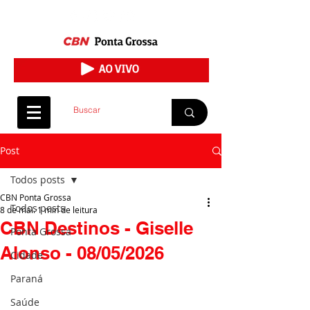
Post
Todos posts
CBN Ponta Grossa
Todos posts
8 de mai.
1 min de leitura
CBN Destinos - Giselle
Ponta Grossa
Alonso - 08/05/2026
Cidade
Paraná
Saúde