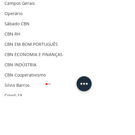
Campos Gerais
Operário
Sábado CBN
CBN RH
CBN EM BOM PORTUGUÊS
CBN ECONOMIA E FINANÇAS
CBN INDÚSTRIA
CBN Cooperativismo
Silvio Barros
Covid-19
Clima
Comentários
Gilson Aguiar
Eleições 2020
Escreva um comentário
CBN Destinos - Giselle
CBN Dá Uma O