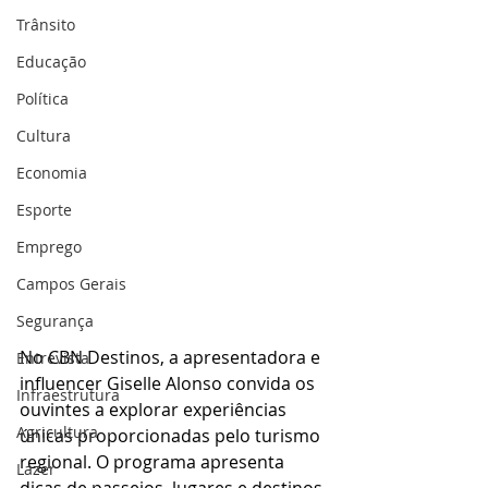
Trânsito
Educação
Política
Cultura
Economia
Esporte
Emprego
Campos Gerais
Segurança
No CBN Destinos, a apresentadora e 
Entrevista
influencer Giselle Alonso convida os 
Infraestrutura
ouvintes a explorar experiências 
Agricultura
únicas proporcionadas pelo turismo 
regional. O programa apresenta 
Lazer