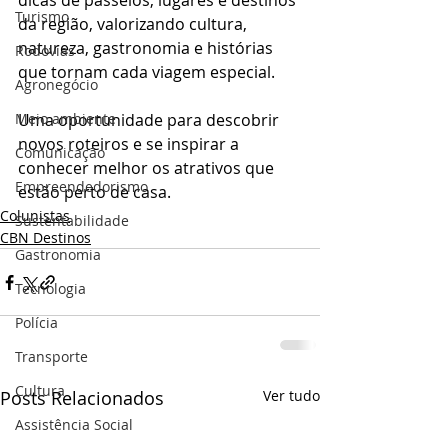
dicas de passeios, lugares e destinos 
Turismo
da região, valorizando cultura, 
natureza, gastronomia e histórias 
Rodovias
que tornam cada viagem especial. 
Agronegócio
Meio ambiente
Uma oportunidade para descobrir 
novos roteiros e se inspirar a 
Comunicação
conhecer melhor os atrativos que 
Empreendedorismo
estão perto de casa.
Colunistas
Sustentabilidade
CBN Destinos
Gastronomia
Tecnologia
Polícia
Transporte
Cultura
Posts Relacionados
Ver tudo
Assistência Social