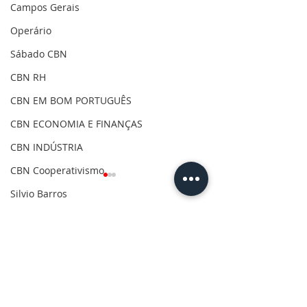
Campos Gerais
Operário
Sábado CBN
CBN RH
CBN EM BOM PORTUGUÊS
CBN ECONOMIA E FINANÇAS
CBN INDÚSTRIA
CBN Cooperativismo
Silvio Barros
Covid-19
Comentários
Clima
Gilson Aguiar
Escreva um comentário
CBN Em Bom Português
CBN Indústria - 
Eleições 2020
- Prof. Paulo Rogério de
Garbelini - 04/0