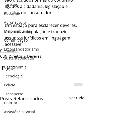
são discutidos temas do cotidiano 
Turismo
ligados à cidadania, legislação e 
direitos do consumidor. 
Rodovias
Agronegócio
Um espaço para esclarecer deveres, 
Meio ambiente
orientar a população e traduzir 
assuntos jurídicos em linguagem 
Comunicação
acessível.
Empreendedorismo
Colunistas
CBN Direitos & Deveres
Sustentabilidade
Gastronomia
Tecnologia
Polícia
Transporte
Posts Relacionados
Ver tudo
Cultura
Assistência Social