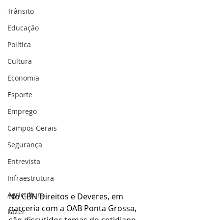
Trânsito
Educação
Política
Cultura
Economia
Esporte
Emprego
Campos Gerais
Segurança
Entrevista
Infraestrutura
Agricultura
No CBN Direitos e Deveres, em 
parceria com a OAB Ponta Grossa, 
Lazer