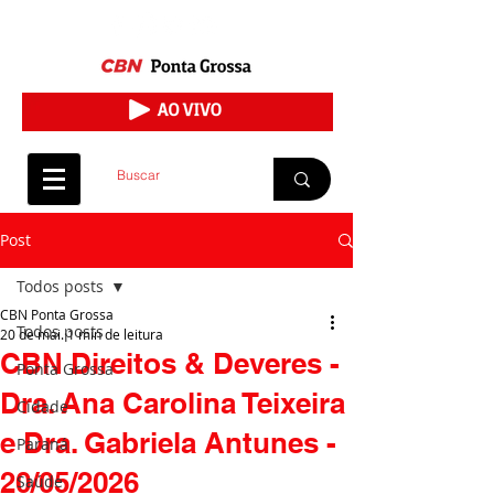
Post
Todos posts
CBN Ponta Grossa
Todos posts
20 de mai.
1 min de leitura
CBN Direitos & Deveres -
Ponta Grossa
Dra. Ana Carolina Teixeira
Cidade
e Dra. Gabriela Antunes -
Paraná
20/05/2026
Saúde