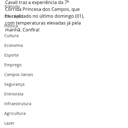
Cavali traz a experiência da 7ª 
Trânsito
Corrida Princesa dos Campos, que 
foi realizado no último domingo (01), 
Educação
com temperaturas elevadas já pela 
Política
manhã. Confira!
Cultura
Economia
Esporte
Emprego
Campos Gerais
Segurança
Entrevista
Infraestrutura
Agricultura
Lazer