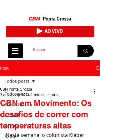
Post
Todos posts
CBN Ponta Grossa
Todos posts
3 de set. de 2024
1 min de leitura
CBN em Movimento: Os
Ponta Grossa
desafios de correr com
Cidade
temperaturas altas
Paraná
Nesta semana, o colunista Kleber 
Saúde