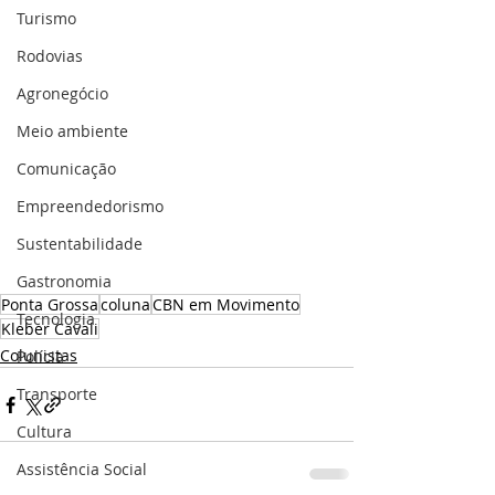
Turismo
Rodovias
Agronegócio
Meio ambiente
Comunicação
Empreendedorismo
Sustentabilidade
Gastronomia
Ponta Grossa
coluna
CBN em Movimento
Tecnologia
Kleber Cavali
Colunistas
Polícia
Transporte
Cultura
Assistência Social