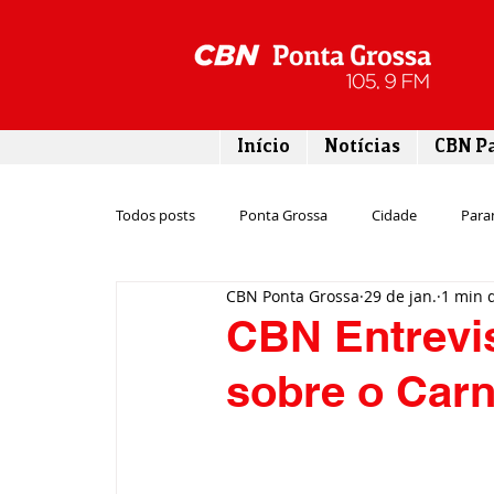
Início
Notícias
CBN P
Todos posts
Ponta Grossa
Cidade
Para
CBN Ponta Grossa
29 de jan.
1 min d
Esporte
Emprego
Campos Gerais
CBN Entrevis
sobre o Car
Turismo
Rodovias
Agronegócio
Gastronomia
Tecnologia
Polícia