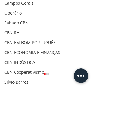
Campos Gerais
Operário
Sábado CBN
CBN RH
CBN EM BOM PORTUGUÊS
CBN ECONOMIA E FINANÇAS
CBN INDÚSTRIA
CBN Cooperativismo
Silvio Barros
Covid-19
Comentários
Clima
Gilson Aguiar
Escreva um comentário
CBN Destinos - Giselle
CBN Dá Uma O
Eleições 2020
Alonso - 07/08/2026
Nisso - Robson 