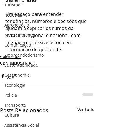
das empresas.
Turismo
Um espaço para entender 
Rodovias
tendências, números e decisões que 
Agronegócio
ajudam a explicar os rumos da 
Meio ambiente
indústria regional e nacional, com 
linguagem acessível e foco em 
Comunicação
informação de qualidade.
Empreendedorismo
Colunistas
CBN INDÚSTRIA
Sustentabilidade
Gastronomia
Tecnologia
Polícia
Transporte
Posts Relacionados
Ver tudo
Cultura
Assistência Social