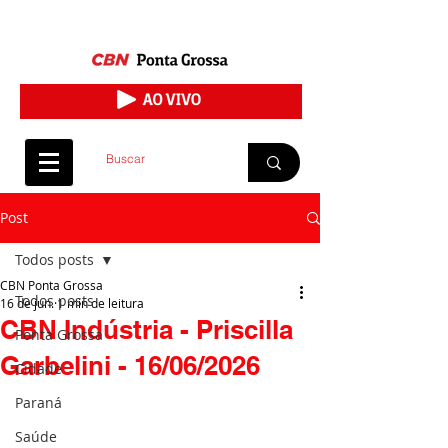
Post
Todos posts
CBN Ponta Grossa
Todos posts
16 de jun.
1 min de leitura
CBN Indústria - Priscilla
Ponta Grossa
Garbelini - 16/06/2026
Cidade
Paraná
Saúde