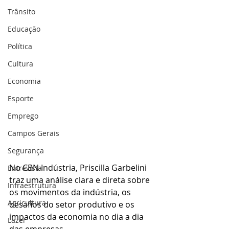
Trânsito
Educação
Política
Cultura
Economia
Esporte
Emprego
Campos Gerais
Segurança
No CBN Indústria, Priscilla Garbelini 
Entrevista
traz uma análise clara e direta sobre 
Infraestrutura
os movimentos da indústria, os 
Agricultura
desafios do setor produtivo e os 
impactos da economia no dia a dia 
Lazer