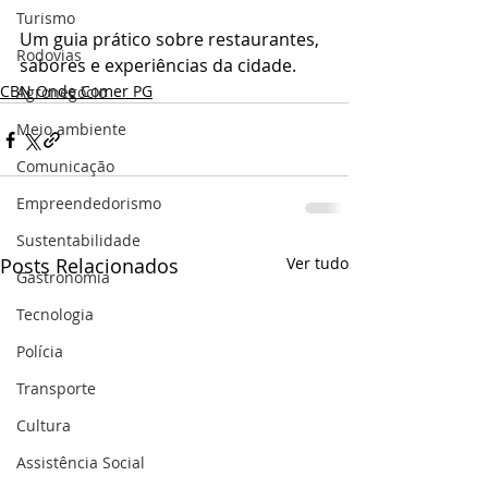
Turismo
Um guia prático sobre restaurantes, 
Rodovias
sabores e experiências da cidade.
CBN Onde Comer PG
Agronegócio
Meio ambiente
Comunicação
Empreendedorismo
Sustentabilidade
Posts Relacionados
Ver tudo
Gastronomia
Tecnologia
Polícia
Transporte
Cultura
Assistência Social