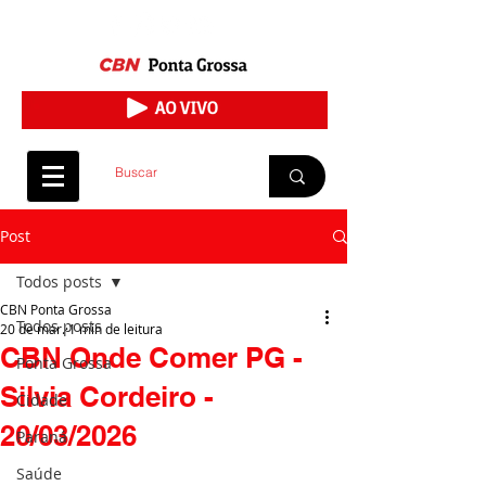
Post
Todos posts
CBN Ponta Grossa
Todos posts
20 de mar.
1 min de leitura
CBN Onde Comer PG -
Ponta Grossa
Silvia Cordeiro -
Cidade
20/03/2026
Paraná
Saúde