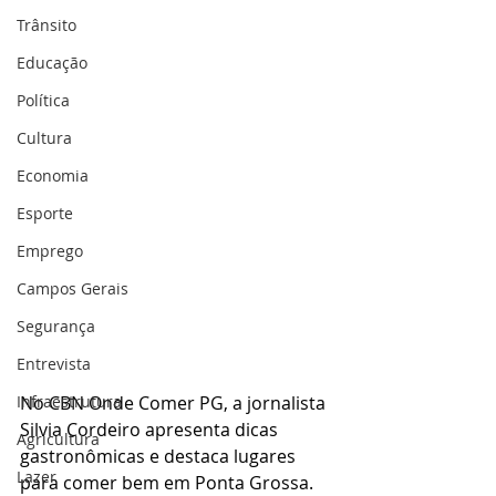
Trânsito
Educação
Política
Cultura
Economia
Esporte
Emprego
Campos Gerais
Segurança
Entrevista
Infraestrutura
No CBN Onde Comer PG, a jornalista 
Silvia Cordeiro apresenta dicas 
Agricultura
gastronômicas e destaca lugares 
Lazer
para comer bem em Ponta Grossa.