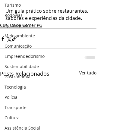
Turismo
Um guia prático sobre restaurantes, 
Rodovias
sabores e experiências da cidade.
CBN Onde Comer PG
Agronegócio
Meio ambiente
Comunicação
Empreendedorismo
Sustentabilidade
Posts Relacionados
Ver tudo
Gastronomia
Tecnologia
Polícia
Transporte
Cultura
Assistência Social