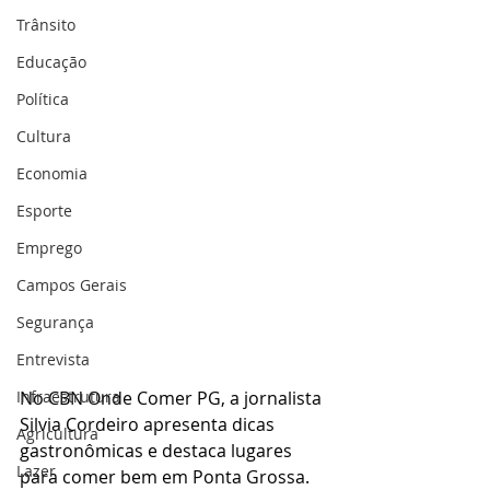
Trânsito
Educação
Política
Cultura
Economia
Esporte
Emprego
Campos Gerais
Segurança
Entrevista
Infraestrutura
No CBN Onde Comer PG, a jornalista 
Silvia Cordeiro apresenta dicas 
Agricultura
gastronômicas e destaca lugares 
Lazer
para comer bem em Ponta Grossa.