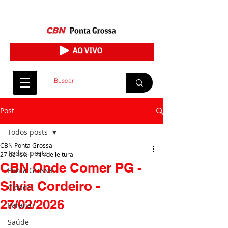
Post
Todos posts
CBN Ponta Grossa
Todos posts
27 de fev.
1 min de leitura
CBN Onde Comer PG -
Ponta Grossa
Silvia Cordeiro -
Cidade
27/02/2026
Paraná
Saúde