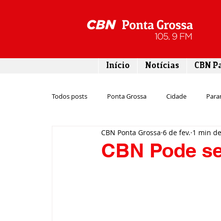
Início
Notícias
CBN P
Todos posts
Ponta Grossa
Cidade
Para
CBN Ponta Grossa
6 de fev.
1 min de
Esporte
Emprego
Campos Gerais
CBN Pode ser
Turismo
Rodovias
Agronegócio
Gastronomia
Tecnologia
Polícia