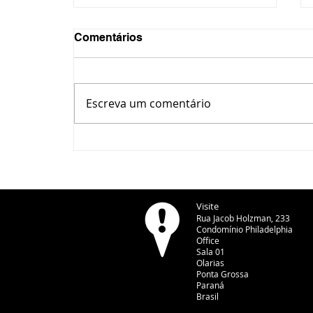
Comentários
Escreva um comentário
CBN Entrevista - Márcio
Zwierewicz, presidente do
Sicredi Campos Gerais -
06/08/2026
Visite
Rua Jacob Holzman, 233
Condomínio Philadelphia
Office
Sala 01
Olarias
Ponta Grossa
Paraná
Brasil