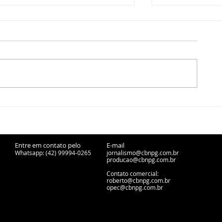
CBN Entrevista - Tatyana
CBN Entrevist
Belo, presidente da FASPG
Mansani, secr
- 05/08/2026
municipal de 
Comércio e Q
Profissional 
Entre em contato pelo
E-mail
Whatsapp: (42) 99994-0265
jornalismo@cbnpg.com.br
producao@cbnpg.
com.br
Contato comercial:
roberto@cbnpg.com.br
opec@cbnpg.com.br