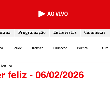
araná
Programação
Entrevistas
Colunistas
ná
Saúde
Trânsito
Educação
Política
Cultura
 leitura
Segurança
Entrevista
Infraestrutura
Agricultura
L
 feliz - 06/02/2026
Meio ambiente
Comunicação
Empreendedorismo
Susten
Transporte
Cultura
Assistência Social