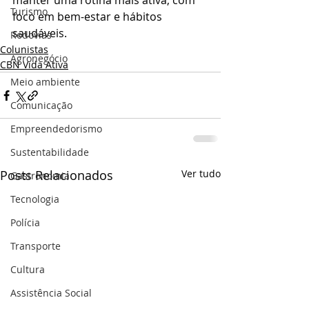
manter uma rotina mais ativa, com 
Turismo
foco em bem-estar e hábitos 
saudáveis.
Rodovias
Colunistas
Agronegócio
CBN Vida Ativa
Meio ambiente
Comunicação
Empreendedorismo
Sustentabilidade
Posts Relacionados
Ver tudo
Gastronomia
Tecnologia
Polícia
Transporte
Cultura
Assistência Social