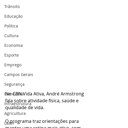
Trânsito
Educação
Política
Cultura
Economia
Esporte
Emprego
Campos Gerais
Segurança
No CBN Vida Ativa, André Armstrong 
Entrevista
fala sobre atividade física, saúde e 
Infraestrutura
qualidade de vida. 
Agricultura
O programa traz orientações para 
Lazer