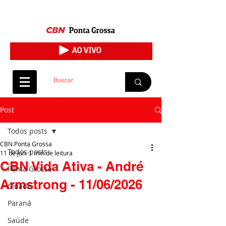
Post
Todos posts
CBN Ponta Grossa
Todos posts
11 de jun.
1 min de leitura
CBN Vida Ativa - André
Ponta Grossa
Armstrong - 11/06/2026
Cidade
Paraná
Saúde