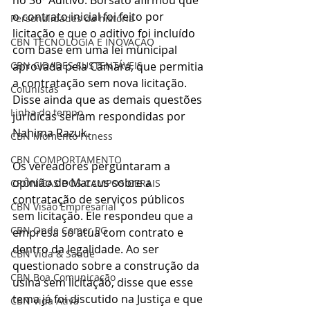
o contrato inicial foi feito por 
Personalidades da história
licitação e que o aditivo foi incluído 
CBN TECNOLOGIA E INOVAÇÃO
com base em uma lei municipal 
aprovada pela Câmara, que permitia 
CBN CIDADES SUSTENTÁVEIS
a contratação sem nova licitação. 
Colunistas
Disse ainda que as demais questões 
Linha do tempo
jurídicas seriam respondidas por 
Nahima Razuk.
CBN Momento Fitness
CBN COMPORTAMENTO
Os vereadores perguntaram a 
opinião de Marcus sobre a 
CRÔNICAS DOS CAMPOS GERAIS
contratação de serviços públicos 
CBN Visão Empresarial
sem licitação. Ele respondeu que a 
CBN Onde Comer PG
empresa só atua com contrato e 
dentro da legalidade. Ao ser 
CBN Vida & Saúde
questionado sobre a construção da 
CBN Boa Comunicação
usina sem licitação, disse que esse 
tema já foi discutido na Justiça e que 
CBN Vida Ativa