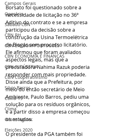
Campos Gerais
Borsato foi questionado sobre a 
Operário
necessidade de licitação no 36º 
Aditivo do contrato e se a empresa 
Sábado CBN
participou da decisão sobre a 
CBN RH
construção da Usina Termoelétrica 
de Biogás sem processo licitatório. 
CBN EM BOM PORTUGUÊS
Ele afirmou que foram avaliados 
CBN ECONOMIA E FINANÇAS
aspectos legais, mas que a 
procuradora Nahima Razuk poderia 
CBN INDÚSTRIA
responder com mais propriedade. 
CBN Cooperativismo
Disse ainda que a Prefeitura, por 
Silvio Barros
meio do então secretário de Meio 
Ambiente, Paulo Barros, pediu uma 
Covid-19
solução para os resíduos orgânicos, 
Clima
e a partir disso a empresa começou 
os estudos.
Gilson Aguiar
Eleições 2020
O presidente da PGA também foi 