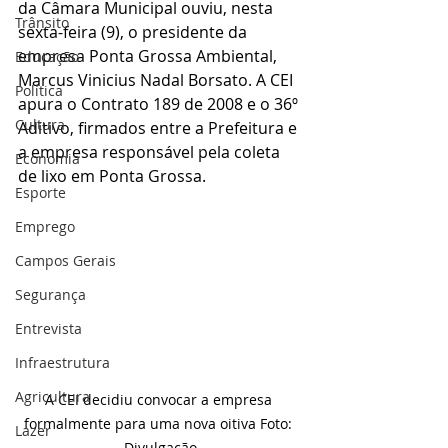
da Câmara Municipal ouviu, nesta 
Trânsito
sexta-feira (9), o presidente da 
empresa Ponta Grossa Ambiental, 
Educação
Marcus Vinicius Nadal Borsato. A CEI 
Política
apura o Contrato 189 de 2008 e o 36º 
Cultura
Aditivo, firmados entre a Prefeitura e 
a empresa responsável pela coleta 
Economia
de lixo em Ponta Grossa.
Esporte
Emprego
Campos Gerais
Segurança
Entrevista
Infraestrutura
Agricultura
A CEI decidiu convocar a empresa 
formalmente para uma nova oitiva Foto: 
Lazer
Divulgação