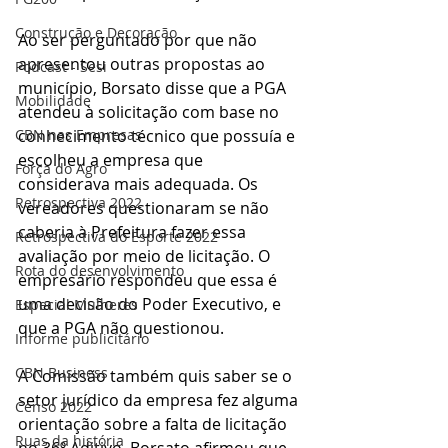
Construção e Decoração
Ao ser perguntado por que não 
apresentou outras propostas ao 
Podcast - Sesi
município, Borsato disse que a PGA 
Mobilidade
atendeu à solicitação com base no 
conhecimento técnico que possuía e 
CBN nas Empresas
escolheu a empresa que 
Força do Agro
considerava mais adequada. Os 
Retrospectiva 2022
vereadores questionaram se não 
caberia à Prefeitura fazer essa 
Retrospectiva do Esporte 2022
avaliação por meio de licitação. O 
Rota do desenvolvimento
empresário respondeu que essa é 
uma decisão do Poder Executivo, e 
Especial Mulheres
que a PGA não questionou.
Informe publicitário
CBN Business
A Comissão também quis saber se o 
setor jurídico da empresa fez alguma 
Censo 2022
orientação sobre a falta de licitação 
Ruas da história
no 36º Aditivo. Borsato afirmou que 