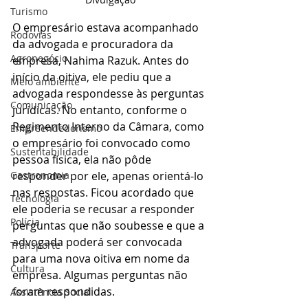
Turismo
O empresário estava acompanhado 
Rodovias
da advogada e procuradora da 
Agronegócio
empresa, Nahima Razuk. Antes do 
início da oitiva, ele pediu que a 
Meio ambiente
advogada respondesse às perguntas 
Comunicação
jurídicas. No entanto, conforme o 
Regimento Interno da Câmara, como 
Empreendedorismo
o empresário foi convocado como 
Sustentabilidade
pessoa física, ela não pôde 
responder por ele, apenas orientá-lo 
Gastronomia
nas respostas. Ficou acordado que 
Tecnologia
ele poderia se recusar a responder 
Polícia
perguntas que não soubesse e que a 
advogada poderá ser convocada 
Transporte
para uma nova oitiva em nome da 
Cultura
empresa. Algumas perguntas não 
foram respondidas.
Assistência Social