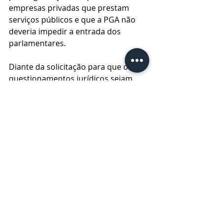
empresas privadas que prestam 
serviços públicos e que a PGA não 
deveria impedir a entrada dos 
parlamentares.
Diante da solicitação para que os 
questionamentos jurídicos sejam 
respondidos pela procuradora, a 
Comissão decidiu convocar a 
empresa formalmente para uma 
nova oitiva, que será representada 
por Nahima Razuk. A data será 
divulgada nos próximos dias.
*Texto escrito a partir de informações da 
assessoria
Ponta Grossa
Política
CEI
Cidade
Política