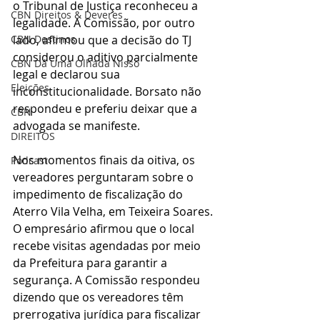
o Tribunal de Justiça reconheceu a 
CBN Direitos & Deveres
legalidade. A Comissão, por outro 
lado, afirmou que a decisão do TJ 
CBN Destinos
considerou o aditivo parcialmente 
CBN Dá Uma Olhada Nisso
legal e declarou sua 
Eleições
inconstitucionalidade. Borsato não 
respondeu e preferiu deixar que a 
CBN
advogada se manifeste.
DIREITOS
Nos momentos finais da oitiva, os 
Podcast
vereadores perguntaram sobre o 
impedimento de fiscalização do 
Aterro Vila Velha, em Teixeira Soares. 
O empresário afirmou que o local 
recebe visitas agendadas por meio 
da Prefeitura para garantir a 
segurança. A Comissão respondeu 
dizendo que os vereadores têm 
prerrogativa jurídica para fiscalizar 