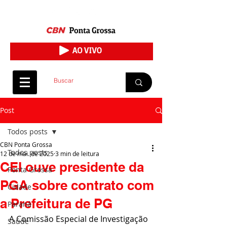
Post
Todos posts
CBN Ponta Grossa
Todos posts
12 de mai. de 2025
3 min de leitura
CEI ouve presidente da
Ponta Grossa
PGA sobre contrato com
Cidade
a Prefeitura de PG
Paraná
A Comissão Especial de Investigação 
Saúde