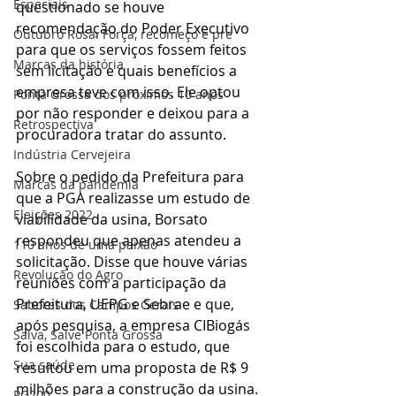
Especiais
questionado se houve 
recomendação do Poder Executivo 
Outubro Rosa: Força, recomeço e pre
para que os serviços fossem feitos 
Marcas da história
sem licitação e quais benefícios a 
empresa teve com isso. Ele optou 
Ponta Grossa dos próximos 10 anos
por não responder e deixou para a 
Retrospectiva
procuradora tratar do assunto.
Indústria Cervejeira
Sobre o pedido da Prefeitura para 
Marcas da pandemia
que a PGA realizasse um estudo de 
Eleições 2022
viabilidade da usina, Borsato 
respondeu que apenas atendeu a 
110 anos de uma paixão
solicitação. Disse que houve várias 
Revolução do Agro
reuniões com a participação da 
Prefeitura, UEPG e Sebrae e que, 
Sabores dos Campos Gerais
após pesquisa, a empresa CIBiogás 
Salva, Salve Ponta Grossa
foi escolhida para o estudo, que 
Sua saúde
resultou em uma proposta de R$ 9 
milhões para a construção da usina.
PG200