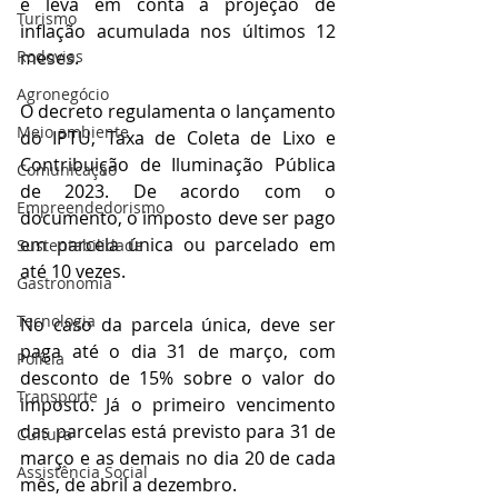
e leva em conta a projeção de 
Turismo
inflação acumulada nos últimos 12 
meses. 
Rodovias
Agronegócio
O decreto regulamenta o lançamento 
Meio ambiente
do IPTU, Taxa de Coleta de Lixo e 
Contribuição de Iluminação Pública 
Comunicação
de 2023. De acordo com o 
Empreendedorismo
documento, o imposto deve ser pago 
em parcela única ou parcelado em 
Sustentabilidade
até 10 vezes. 
Gastronomia
Tecnologia
No caso da parcela única, deve ser 
paga até o dia 31 de março, com 
Polícia
desconto de 15% sobre o valor do 
Transporte
imposto. Já o primeiro vencimento 
das parcelas está previsto para 31 de 
Cultura
março e as demais no dia 20 de cada 
Assistência Social
mês, de abril a dezembro.