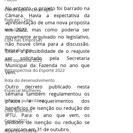
No entanto, o projeto foi barrado na 
Construção e Decoração
Câmara. Havia a expectativa da 
Podcast - Sesi
apresentação de uma nova proposta 
em 2022, mas como poderia ser 
Mobilidade
novamente arquivado no legislativo, 
CBN nas Empresas
não houve clima para a discussão. 
Força do Agro
Existe a possibilidade de o reajuste 
ser solicitado pela Secretaria 
Retrospectiva 2022
Municipal da Fazenda no ano que 
Retrospectiva do Esporte 2022
vem. 
Rota do desenvolvimento
Outro decreto publicado nesta 
Especial Mulheres
semana também regulamentou os 
prazos e requerimentos dos 
Informe publicitário
benefícios de isenção ou redução do 
CBN Business
IPTU. Para o ano que vem, os 
Censo 2022
pedidos de isenção ou redução se 
encerram em 31 de outubro.
Ruas da história