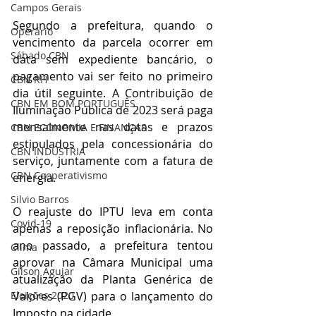
Campos Gerais
Segundo a prefeitura, quando o 
Operário
vencimento da parcela ocorrer em 
Sábado CBN
data sem expediente bancário, o 
pagamento vai ser feito no primeiro 
CBN RH
dia útil seguinte. A Contribuição de 
CBN EM BOM PORTUGUÊS
Iluminação Pública de 2023 será paga 
mensalmente nas datas e prazos 
CBN ECONOMIA E FINANÇAS
estipulados pela concessionária do 
CBN INDÚSTRIA
serviço, juntamente com a fatura de 
CBN Cooperativismo
energia.
Silvio Barros
O reajuste do IPTU leva em conta 
Covid-19
apenas a reposição inflacionária. No 
ano passado, a prefeitura tentou 
Clima
aprovar na Câmara Municipal uma 
Gilson Aguiar
atualização da Planta Genérica de 
Valores (PGV) para o lançamento do 
Eleições 2020
Imposto na cidade.