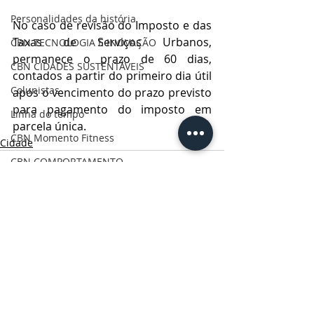
Personalidades da história
No caso de revisão do Imposto e das 
Taxas de Serviços Urbanos, 
CBN TECNOLOGIA E INOVAÇÃO
permanece o prazo de 60 dias, 
CBN CIDADES SUSTENTÁVEIS
contados a partir do primeiro dia útil 
Colunistas
após o vencimento do prazo previsto 
para pagamento do imposto em 
Linha do tempo
parcela única.
CBN Momento Fitness
Cidade
CBN COMPORTAMENTO
CRÔNICAS DOS CAMPOS GERAIS
CBN Visão Empresarial
CBN Onde Comer PG
Posts Relacionados
Ver tudo
CBN Vida & Saúde
CBN Boa Comunicação
CBN Vida Ativa