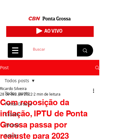
Post
Todos posts
Ricardo Silveira
Todos posts
28 de dez. de 2022
2 min de leitura
Com reposição da
Ponta Grossa
inflação, IPTU de Ponta
Cidade
Grossa passa por
Paraná
reajuste para 2023
Saúde