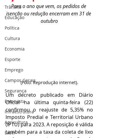
Para o ano que vem, os pedidos de 
Trânsito
isenção ou redução encerram em 31 de 
Educação
outubro
Política
Cultura
Economia
Esporte
Emprego
Campos Gerais
(Foto: Reprodução internet).
Segurança
Um decreto publicado em Diário 
Entrevista
Oficial na última quinta-feira (22) 
confirmou o reajuste de 5,35% no 
Infraestrutura
Imposto Predial e Territorial Urbano 
Agricultura
(IPTU) para 2023. A reposição é válida 
também para a taxa da coleta de lixo 
Lazer