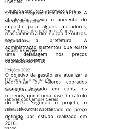
Especiais
Outubro Rosa: Força, recomeço e pre
O último reajuste foi feito em 1998. A 
atualização previa o aumento do 
Marcas da história
imposto para alguns moradores, 
Ponta Grossa dos próximos 10 anos
mas também a diminuição de outros, 
segundo a prefeitura. A 
Retrospectiva
administração sustentou que existe 
Indústria Cervejeira
uma defasagem nos preços 
Marcas da pandemia
cobrados do IPTU.
Eleições 2022
O objetivo da gestão era atualizar e 
110 anos de uma paixão
padronizar os valores cobrados 
somente levando em conta os 
Revolução do Agro
terrenos, que é uma base do cálculo 
Sabores dos Campos Gerais
do IPTU. Segundo o projeto, o 
reajuste seria da metade do preço 
Salva, Salve Ponta Grossa
definido por estudo realizado em 
Sua saúde
2016.
PG200