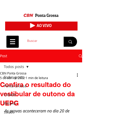
Post
Todos posts
CBN Ponta Grossa
Todos posts
5 de abr. de 2022
1 min de leitura
Confira o resultado do
Ponta Grossa
vestibular de outono da
Cidade
UEPG
Paraná
As provas aconteceram no dia 20 de 
Saúde