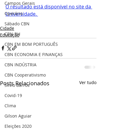
Campos Gerais
O resultado está disponível no site da 
Universidade. 
Operário
Sábado CBN
Cidade
CBN RH
Educação
CBN EM BOM PORTUGUÊS
CBN ECONOMIA E FINANÇAS
CBN INDÚSTRIA
CBN Cooperativismo
Posts Relacionados
Ver tudo
Silvio Barros
Covid-19
Clima
Gilson Aguiar
Eleições 2020