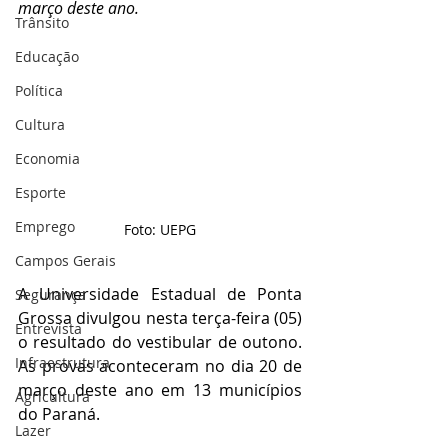
março deste ano.
Trânsito
Educação
Política
Cultura
Economia
Esporte
Emprego
Foto: UEPG
Campos Gerais
A Universidade Estadual de Ponta 
Segurança
Grossa divulgou nesta terça-feira (05) 
Entrevista
o resultado do vestibular de outono. 
Infraestrutura
As provas aconteceram no dia 20 de 
março deste ano em 13 municípios 
Agricultura
do Paraná.
Lazer