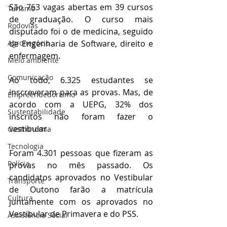
São 763 vagas abertas em 39 cursos 
Turismo
de graduação. O curso mais 
Rodovias
disputado foi o de medicina, seguido 
de Engenharia de Software, direito e 
Agronegócio
enfermagem.
Meio ambiente
Comunicação
Ao todo, 6.325 estudantes se 
inscreveram para as provas. Mas, de 
Empreendedorismo
acordo com a UEPG, 32% dos 
Sustentabilidade
inscritos não foram fazer o 
vestibular.
Gastronomia
Tecnologia
Foram 4.301 pessoas que fizeram as 
Polícia
provas no mês passado. Os 
candidatos aprovados no Vestibular 
Transporte
de Outono farão a matrícula 
Cultura
juntamente com os aprovados no 
Vestibular de Primavera e do PSS.
Assistência Social