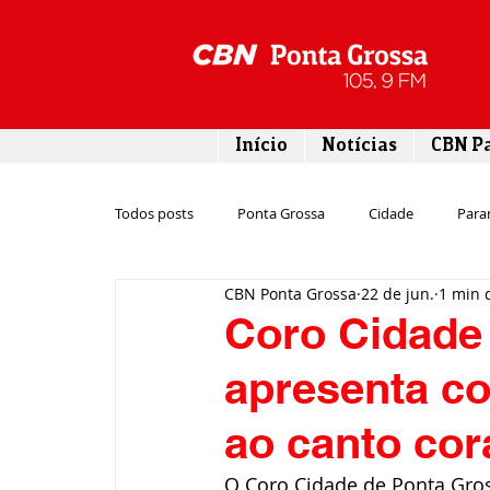
Início
Notícias
CBN P
Todos posts
Ponta Grossa
Cidade
Para
CBN Ponta Grossa
22 de jun.
1 min d
Esporte
Emprego
Campos Gerais
Coro Cidade
apresenta co
Turismo
Rodovias
Agronegócio
ao canto cora
Gastronomia
Tecnologia
Polícia
O Coro Cidade de Ponta Gross