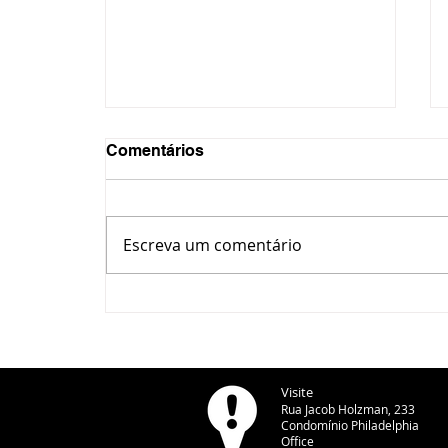
Comentários
Escreva um comentário
Copel retira 6,8 toneladas
de fiação irregular em
Ponta Grossa
Visite
Rua Jacob Holzman, 233
Condomínio Philadelphia
Office