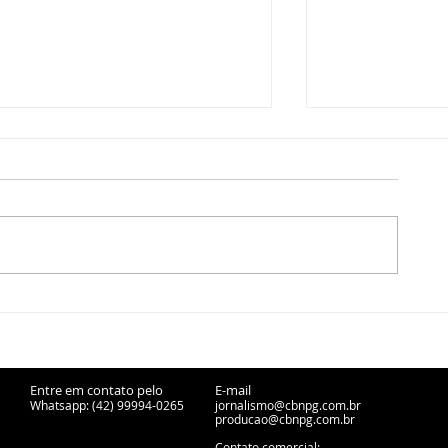
Ponta Grossa avança na
Inscrições pa
cessão de ferrovias
técnicos inte
desativadas para projetos
IFPR Ponta G
urbanos
na reta final
Entre em contato pelo
E-mail
Whatsapp: (42) 99994-0265
jornalismo@cbnpg.com.br
producao@cbnpg.
com.br
Contato comercial: