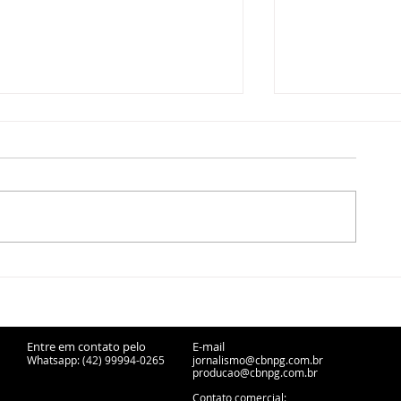
Secretaria de Educação do
Pesquisa da
Paraná realiza PSS para
Grossa é fina
professores e pedagogos
competição m
China
Entre em contato pelo
E-mail
Whatsapp: (42) 99994-0265
jornalismo@cbnpg.com.br
producao@cbnpg.
com.br
Contato comercial: