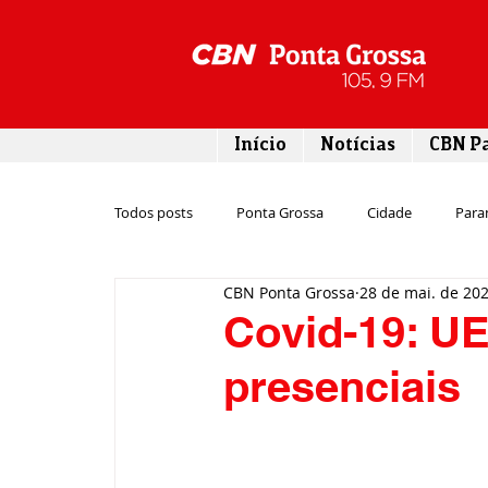
Início
Notícias
CBN P
Todos posts
Ponta Grossa
Cidade
Para
CBN Ponta Grossa
28 de mai. de 20
Esporte
Emprego
Campos Gerais
Covid-19: U
presenciais
Turismo
Rodovias
Agronegócio
Gastronomia
Tecnologia
Polícia