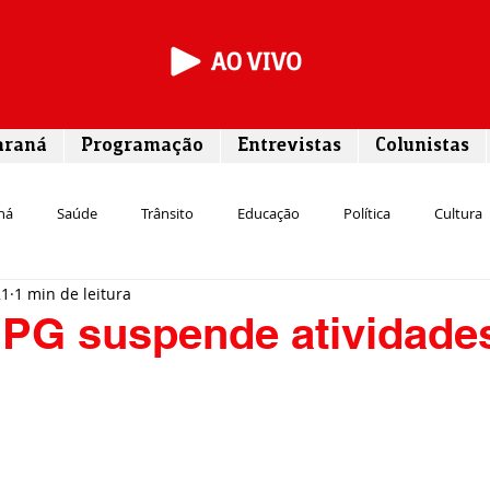
araná
Programação
Entrevistas
Colunistas
ná
Saúde
Trânsito
Educação
Política
Cultura
21
1 min de leitura
Segurança
Entrevista
Infraestrutura
Agricultura
L
EPG suspende atividade
Meio ambiente
Comunicação
Empreendedorismo
Susten
Transporte
Cultura
Assistência Social