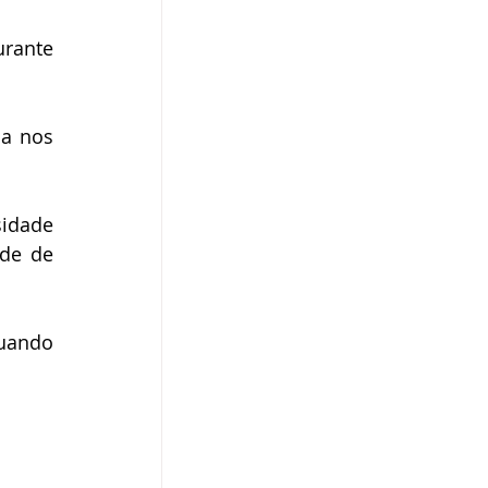
rante 
a nos 
idade 
de de 
uando 