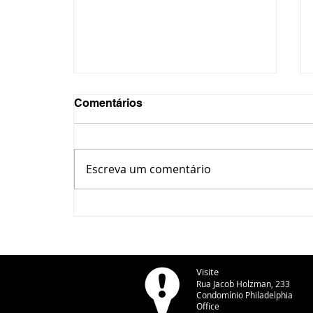
Comentários
Escreva um comentário
Inscrições para cursos
técnicos integrados do
IFPR Ponta Grossa entram
na reta final
Visite
Rua Jacob Holzman, 233
Condomínio Philadelphia
Office