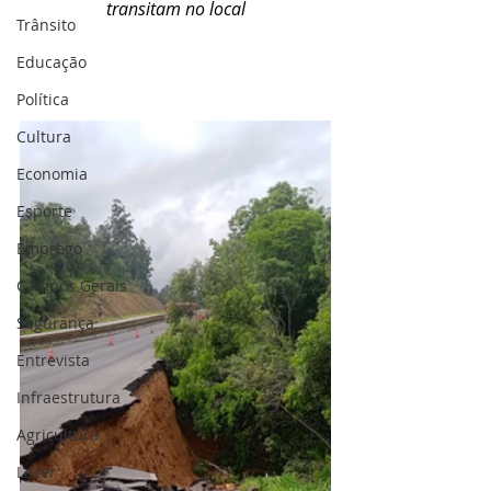
transitam no local
Trânsito
Educação
Política
Cultura
Economia
Esporte
Emprego
Campos Gerais
Segurança
Entrevista
Infraestrutura
Agricultura
Lazer