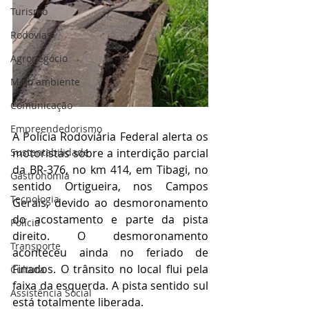
Turismo
Rodovias
Agronegócio
Meio ambiente
Comunicação
Empreendedorismo
A Polícia Rodoviária Federal alerta os 
Sustentabilidade
motoristas sobre a interdição parcial 
da BR-376, no km 414, em Tibagi, no 
Gastronomia
sentido Ortigueira, nos Campos 
Tecnologia
Gerais, devido ao desmoronamento 
do acostamento e parte da pista 
Polícia
direito. O desmoronamento 
Transporte
aconteceu ainda no feriado de 
Finados. O trânsito no local flui pela 
Cultura
faixa da esquerda. A pista sentido sul 
Assistência Social
está totalmente liberada. 