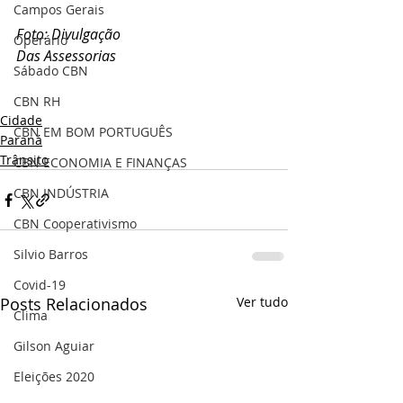
Campos Gerais
Foto: Divulgação
Operário
Das Assessorias
Sábado CBN
CBN RH
Cidade
CBN EM BOM PORTUGUÊS
Paraná
Trânsito
CBN ECONOMIA E FINANÇAS
CBN INDÚSTRIA
CBN Cooperativismo
Silvio Barros
Covid-19
Posts Relacionados
Ver tudo
Clima
Gilson Aguiar
Eleições 2020