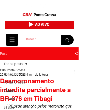
Post
Todos posts
CBN Ponta Grossa
Todos posts
22 de nov. de 2023
1 min de leitura
Desmoronamento
Ponta Grossa
interdita parcialmente a
Cidade
BR-376 em Tibagi
Paraná
PRF pede atenção pelos motorista que 
Saúde