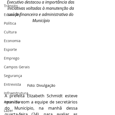
Executivo destacou a importância das 
Trânsito
iniciativas voltadas à manutenção da 
saúde financeira e administrativa do 
Educação
Município
Política
Cultura
Economia
Esporte
Emprego
Campos Gerais
Segurança
Entrevista
Foto: Divulgação
Infraestrutura
A prefeita Elizabeth Schmidt esteve 
reunida com a equipe de secretários 
Agricultura
do Município, na manhã dessa 
Lazer
quarta-feira (24), para avaliar as 