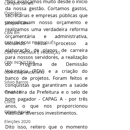
“Nós avançamos muito desde o início 
Campos Gerais
da nossa gestão. Cortamos gastos, 
Operário
secretarias e empresas públicas que 
prejudicavam nosso orçamento e 
Sábado CBN
realizamos uma verdadeira reforma 
CBN RH
orçamentária e administrativa, 
CBN EM BOM PORTUGUÊS
incluindo neste processo a 
elaboração de planos de carreira 
CBN ECONOMIA E FINANÇAS
para nossos servidores, a realização 
CBN INDÚSTRIA
do Programa de Demissão 
Voluntária (PDV) e a criação do 
CBN Cooperativismo
banco de projetos. Foram feitos e 
Silvio Barros
conquistas que garantiram a saúde 
financeira da Prefeitura e o selo de 
Covid-19
bom pagador - CAPAG A - por três 
Clima
anos, o que nos proporcionou 
Gilson Aguiar
viabilizar diversos investimentos. 
Eleições 2020
Dito isso, reitero que o momento 