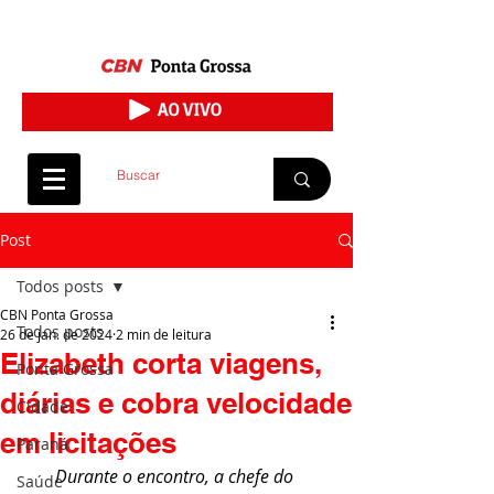
Post
Todos posts
CBN Ponta Grossa
Todos posts
26 de jan. de 2024
2 min de leitura
Elizabeth corta viagens,
Ponta Grossa
diárias e cobra velocidade
Cidade
em licitações
Paraná
Durante o encontro, a chefe do 
Saúde