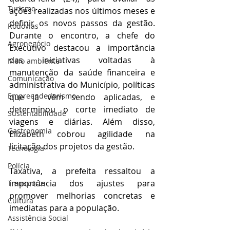
Turismo
ações realizadas nos últimos meses e 
definir os novos passos da gestão. 
Rodovias
Durante o encontro, a chefe do 
Agronegócio
Executivo destacou a importância 
das iniciativas voltadas à 
Meio ambiente
manutenção da saúde financeira e 
Comunicação
administrativa do Município, políticas 
Empreendedorismo
que já vêm sendo aplicadas, e 
determinou o corte imediato de 
Sustentabilidade
viagens e diárias. Além disso, 
Gastronomia
Elizabeth cobrou agilidade na 
licitação dos projetos da gestão. 
Tecnologia
Polícia
Taxativa, a prefeita ressaltou a 
importância dos ajustes para 
Transporte
promover melhorias concretas e 
Cultura
imediatas para a população.
Assistência Social