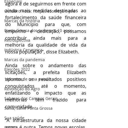
Especiais
agora é de seguirmos em frente com 
ainda mais medidas destinadas ao 
Outubro Rosa: Força, recomeço e pre
fortalecimento da saúde financeira 
Marcas da história
do Município para que, com 
Ponta Grossa dos próximos 10 anos
empenho e dedicação, possamos 
contribuir ainda mais para a 
Retrospectiva
melhoria da qualidade de vida da 
Indústria Cervejeira
nossa população”, disse Elizabeth. 
Marcas da pandemia
Ainda sobre o andamento das 
Eleições 2022
licitações, a prefeita Elizabeth 
apontou os resultados positivos 
110 anos de uma paixão
conquistados até o momento, 
Revolução do Agro
enfatizando o impacto que as 
Sabores dos Campos Gerais
melhorias têm trazido para 
comunidade. 
Salva, Salve Ponta Grossa
Sua saúde
“A infraestrutura da nossa cidade 
agora é outra. Temos novas escolas, 
PG200