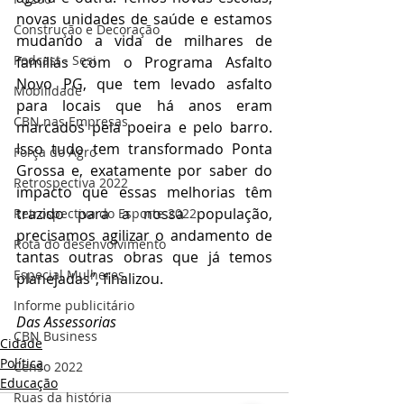
novas unidades de saúde e estamos 
Construção e Decoração
mudando a vida de milhares de 
Podcast - Sesi
famílias com o Programa Asfalto 
Novo PG, que tem levado asfalto 
Mobilidade
para locais que há anos eram 
CBN nas Empresas
marcados pela poeira e pelo barro. 
Isso tudo tem transformado Ponta 
Força do Agro
Grossa e, exatamente por saber do 
Retrospectiva 2022
impacto que essas melhorias têm 
trazido para a nossa população, 
Retrospectiva do Esporte 2022
precisamos agilizar o andamento de 
Rota do desenvolvimento
tantas outras obras que já temos 
Especial Mulheres
planejadas”, finalizou.
Informe publicitário
Das Assessorias
CBN Business
Cidade
Política
Censo 2022
Educação
Ruas da história