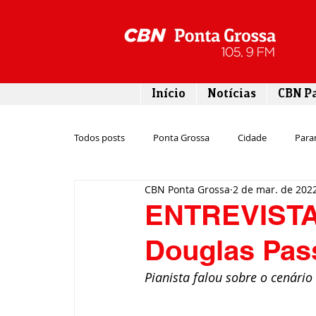
Início
Notícias
CBN P
Todos posts
Ponta Grossa
Cidade
Para
CBN Ponta Grossa
2 de mar. de 202
Esporte
Emprego
Campos Gerais
ENTREVISTA:
Douglas Pas
Turismo
Rodovias
Agronegócio
Pianista falou sobre o cenári
Gastronomia
Tecnologia
Polícia