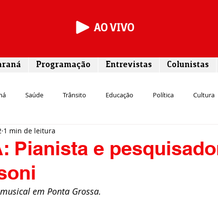
araná
Programação
Entrevistas
Colunistas
ná
Saúde
Trânsito
Educação
Política
Cultura
2
1 min de leitura
Segurança
Entrevista
Infraestrutura
Agricultura
L
 Pianista e pesquisado
soni
Meio ambiente
Comunicação
Empreendedorismo
Susten
o musical em Ponta Grossa. 
Transporte
Cultura
Assistência Social