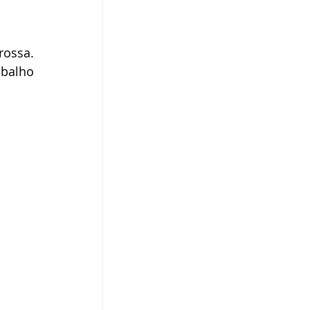
ossa. 
balho 