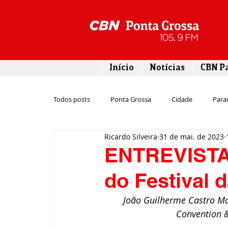
Início
Notícias
CBN P
Todos posts
Ponta Grossa
Cidade
Para
Ricardo Silveira
31 de mai. de 2023
Esporte
Emprego
Campos Gerais
ENTREVISTA:
do Festival 
Turismo
Rodovias
Agronegócio
João Guilherme Castro Ma
Convention &
Gastronomia
Tecnologia
Polícia