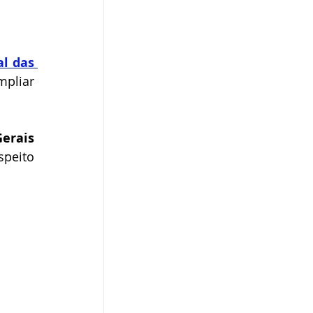
l das 
pliar 
erais 
peito 