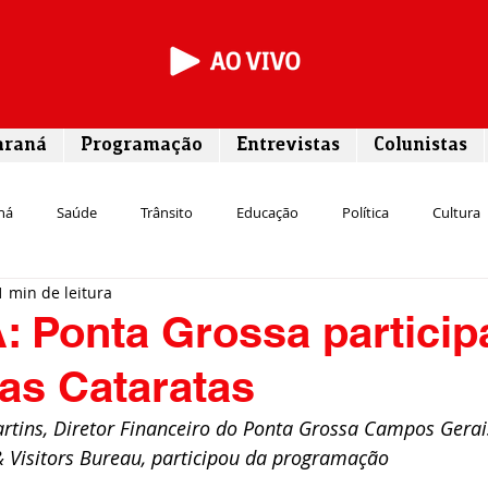
araná
Programação
Entrevistas
Colunistas
ná
Saúde
Trânsito
Educação
Política
Cultura
1 min de leitura
Segurança
Entrevista
Infraestrutura
Agricultura
L
 Ponta Grossa particip
das Cataratas
Meio ambiente
Comunicação
Empreendedorismo
Susten
rtins, Diretor Financeiro do Ponta Grossa Campos Gerai
 Visitors Bureau, participou da programação
Transporte
Cultura
Assistência Social