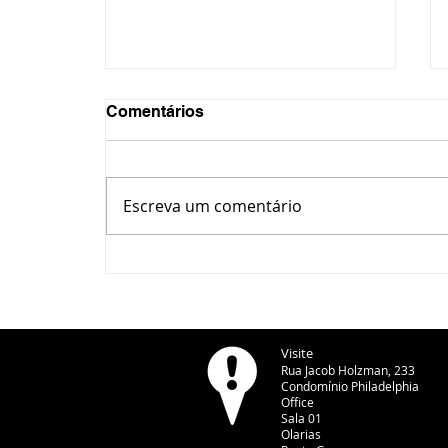
Comentários
Escreva um comentário
CBN Entrevista Paraná -
Romeu Zema, candidato do
Novo à Presidência da
República - 07/08/2026
Visite
Rua Jacob Holzman, 233
Condomínio Philadelphia
Office
Sala 01
Olarias