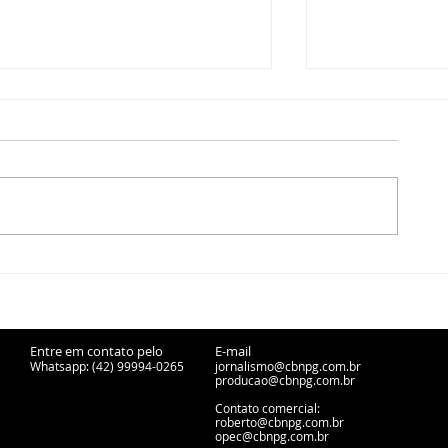
CBN Entrevista - Márcio
CBN Entrevist
Zwierewicz, presidente do
Belo, presid
Sicredi Campos Gerais -
- 05/08/2026
06/08/2026
Entre em contato pelo
E-mail
Whatsapp: (42) 99994-0265
jornalismo@cbnpg.com.br
producao@cbnpg.
com.br
Contato comercial:
roberto@cbnpg.com.br
opec@cbnpg.com.br