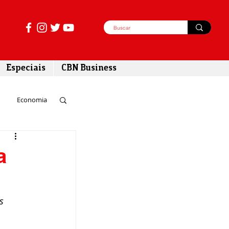
Especiais
CBN Business
Economia
azer
a
tabilidade
s 