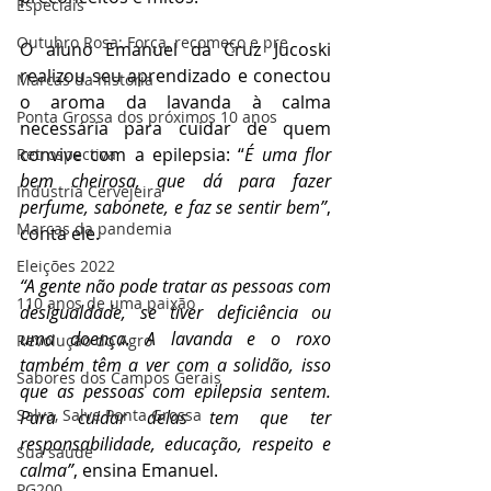
Especiais
Outubro Rosa: Força, recomeço e pre
O aluno Emanuel da Cruz Jucoski 
realizou seu aprendizado e conectou 
Marcas da história
o aroma da lavanda à calma 
Ponta Grossa dos próximos 10 anos
necessária para cuidar de quem 
convive com a epilepsia: “
É uma flor 
Retrospectiva
bem cheirosa, que dá para fazer 
Indústria Cervejeira
perfume, sabonete, e faz se sentir bem”
, 
Marcas da pandemia
conta ele. 
Eleições 2022
“A gente não pode tratar as pessoas com 
110 anos de uma paixão
desigualdade, se tiver deficiência ou 
uma doença. A lavanda e o roxo 
Revolução do Agro
também têm a ver com a solidão, isso 
Sabores dos Campos Gerais
que as pessoas com epilepsia sentem. 
Salva, Salve Ponta Grossa
Para cuidar delas tem que ter 
responsabilidade, educação, respeito e 
Sua saúde
calma”
, ensina Emanuel.
PG200