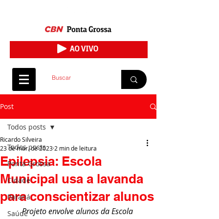
Post
Todos posts
Ricardo Silveira
Todos posts
23 de mar. de 2023
2 min de leitura
Epilepsia: Escola
Ponta Grossa
Municipal usa a lavanda
Cidade
para conscientizar alunos
Paraná
Projeto envolve alunos da Escola 
Saúde