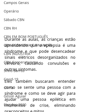
Campos Gerais
Operário
Sábado CBN
CBN RH
CBN EM BOM PORTUGUÊS
Durante as aulas, as crianças estão 
aprendendo que a epilepsia é uma 
CBN ECONOMIA E FINANÇAS
síndrome e que pode desencadear 
CBN INDÚSTRIA
sinais elétricos desorganizados no 
CBN Cooperativismo
cérebro, causando convulsões e 
outros sintomas. 
Silvio Barros
Covid-19
Eles também buscaram entender 
como se sente uma pessoa com a 
Clima
síndrome e como se deve agir para 
Gilson Aguiar
ajudar uma pessoa epilética em 
Eleições 2020
momentos de crise, eliminando 
preconceitos e mitos.