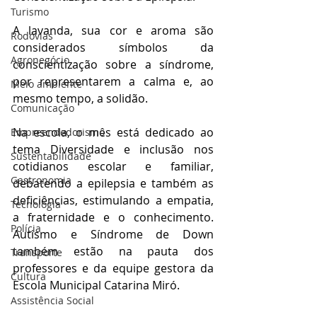
Turismo
A lavanda, sua cor e aroma são 
Rodovias
considerados símbolos da 
Agronegócio
conscientização sobre a síndrome, 
por representarem a calma e, ao 
Meio ambiente
mesmo tempo, a solidão.
Comunicação
Na escola, o mês está dedicado ao 
Empreendedorismo
tema Diversidade e inclusão nos 
Sustentabilidade
cotidianos escolar e familiar, 
Gastronomia
debatendo a epilepsia e também as 
deficiências, estimulando a empatia, 
Tecnologia
a fraternidade e o conhecimento. 
Polícia
Autismo e Síndrome de Down 
também estão na pauta dos 
Transporte
professores e da equipe gestora da 
Cultura
Escola Municipal Catarina Miró.
Assistência Social