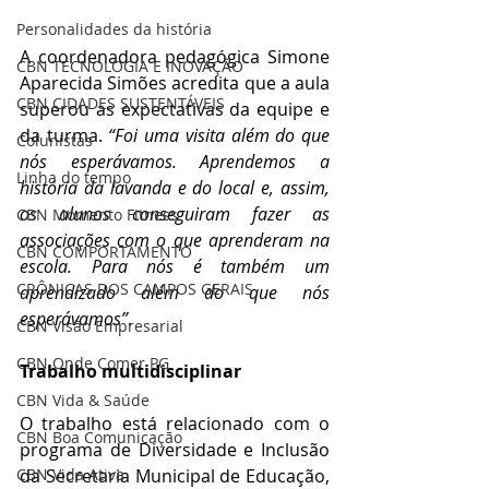
Personalidades da história
A coordenadora pedagógica Simone 
CBN TECNOLOGIA E INOVAÇÃO
Aparecida Simões acredita que a aula 
CBN CIDADES SUSTENTÁVEIS
superou as expectativas da equipe e 
da turma. 
“Foi uma visita além do que 
Colunistas
nós esperávamos. Aprendemos a 
Linha do tempo
história da lavanda e do local e, assim, 
os alunos conseguiram fazer as 
CBN Momento Fitness
associações com o que aprenderam na 
CBN COMPORTAMENTO
escola. Para nós é também um 
CRÔNICAS DOS CAMPOS GERAIS
aprendizado além do que nós 
esperávamos”
.
CBN Visão Empresarial
CBN Onde Comer PG
Trabalho multidisciplinar
CBN Vida & Saúde
O trabalho está relacionado com o 
CBN Boa Comunicação
programa de Diversidade e Inclusão 
da Secretaria Municipal de Educação, 
CBN Vida Ativa