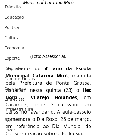
Municipal Catarina Miró
Trânsito
Educação
Política
Cultura
Economia
(Foto: Assessoria).
Esporte
Os alunos do 
4º ano da Escola 
Emprego
Municipal Catarina Miró
, mantida 
Campos Gerais
pela Prefeitura de Ponta Grossa, 
Segurança
visitaram nesta quinta (23) o 
Het 
Dorp – Vilarejo Holandês
, em 
Entrevista
Carambeí, onde é cultivado um 
Infraestrutura
belíssimo lavandário. A aula-passeio 
comemora o Dia Roxo, 26 de março, 
Agricultura
em referência ao Dia Mundial de 
Lazer
Conscientização sobre a Epilepsia. 