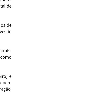
al de 
os de 
estiu 
rais. 
 como 
ro) e 
ebem 
ação, 