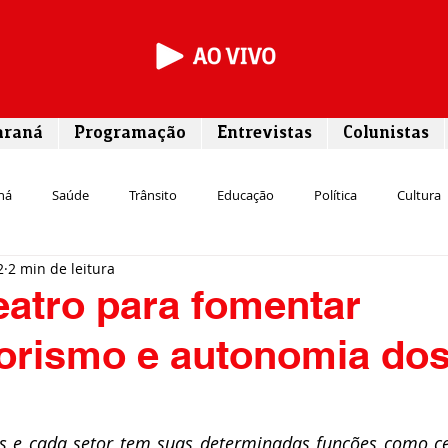
araná
Programação
Entrevistas
Colunistas
ná
Saúde
Trânsito
Educação
Política
Cultura
2
2 min de leitura
Segurança
Entrevista
Infraestrutura
Agricultura
L
eatro para fomentar
rismo e autonomia do
Meio ambiente
Comunicação
Empreendedorismo
Susten
Transporte
Cultura
Assistência Social
 e cada setor tem suas determinadas funções como cen