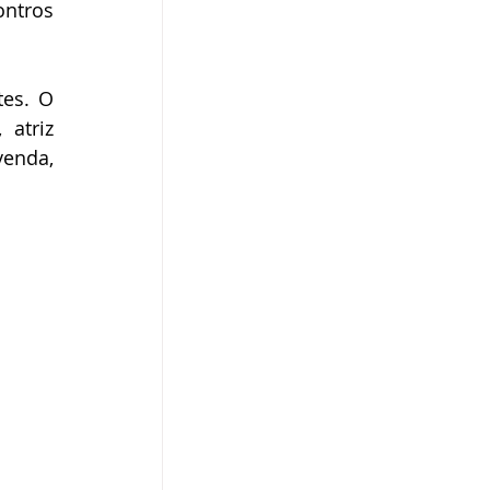
tros 
es. O 
atriz 
enda, 