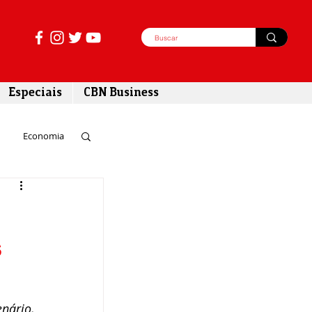
Especiais
CBN Business
Economia
azer
s
tabilidade
ário, 