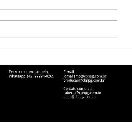
Expo&Flor chega à 15ª
Festival LG
edição com flores,
Ponta Grossa 
gastronomia e ações
edição em ou
solidárias em Ponta Grossa
Entre em contato pelo
E-mail
Whatsapp: (42) 99994-0265
jornalismo@cbnpg.com.br
producao@cbnpg.
com.br
Contato comercial:
roberto@cbnpg.com.br
opec@cbnpg.com.br