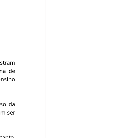
stram 
ma de 
nsino 
so da 
m ser 
anto, 