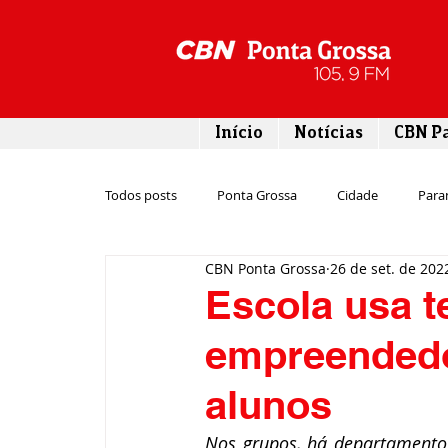
Início
Notícias
CBN P
Todos posts
Ponta Grossa
Cidade
Para
CBN Ponta Grossa
26 de set. de 202
Esporte
Emprego
Campos Gerais
Escola usa t
empreendedo
Turismo
Rodovias
Agronegócio
alunos
Gastronomia
Tecnologia
Polícia
Nos grupos, há departamentos