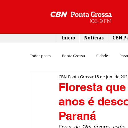
Início
Notícias
CBN P
Todos posts
Ponta Grossa
Cidade
Para
CBN Ponta Grossa
15 de jun. de 202
Esporte
Emprego
Campos Gerais
Floresta que
anos é desco
Turismo
Rodovias
Agronegócio
Paraná
Gastronomia
Tecnologia
Polícia
Cerca de 165 árvores estão 