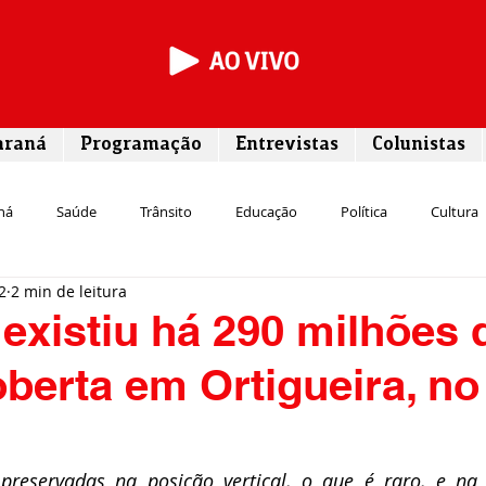
araná
Programação
Entrevistas
Colunistas
ná
Saúde
Trânsito
Educação
Política
Cultura
2
2 min de leitura
Segurança
Entrevista
Infraestrutura
Agricultura
L
 existiu há 290 milhões 
berta em Ortigueira, no
Meio ambiente
Comunicação
Empreendedorismo
Susten
Transporte
Cultura
Assistência Social
preservadas na posição vertical, o que é raro, e na 