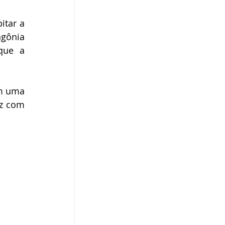
tar a 
gônia 
que a 
m uma 
z com 