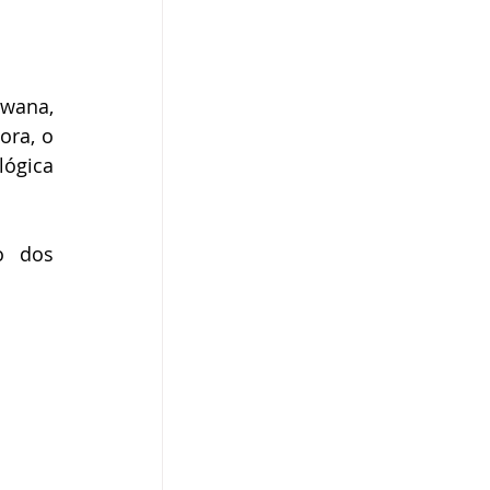
wana, 
ra, o 
ógica 
o dos 