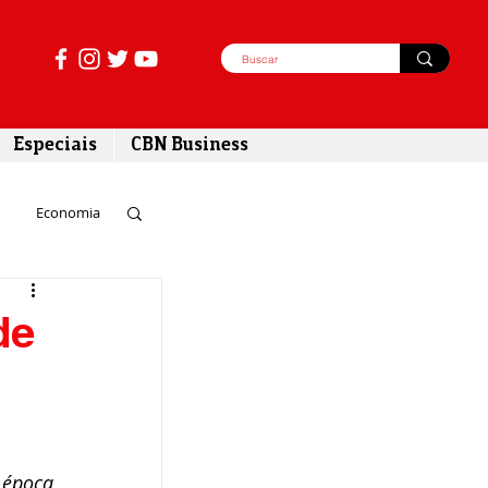
Especiais
CBN Business
Economia
azer
de
tabilidade
época 