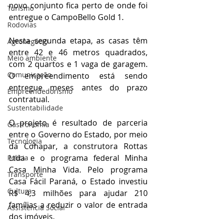
novo conjunto fica perto de onde foi 
Turismo
entregue o CampoBello Gold 1.
Rodovias
Nesta segunda etapa, as casas têm 
Agronegócio
entre 42 e 46 metros quadrados, 
Meio ambiente
com 2 quartos e 1 vaga de garagem. 
Comunicação
O empreendimento está sendo 
entregue meses antes do prazo 
Empreendedorismo
contratual.
Sustentabilidade
O projeto é resultado de parceria 
Gastronomia
entre o Governo do Estado, por meio 
Tecnologia
da Cohapar, a construtora Rottas 
Ltda e o programa federal Minha 
Polícia
Casa Minha Vida. Pelo programa 
Transporte
Casa Fácil Paraná, o Estado investiu 
Cultura
R$ 4,3 milhões para ajudar 210 
famílias a reduzir o valor de entrada 
Assistência Social
dos imóveis.