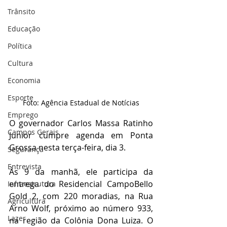
Trânsito
Educação
Política
Cultura
Economia
Esporte
Foto: Agência Estadual de Notícias
Emprego
O governador Carlos Massa Ratinho 
Campos Gerais
Junior cumpre agenda em Ponta 
Grossa nesta terça-feira, dia 3.
Segurança
Entrevista
Às 9 da manhã, ele participa da 
entrega do Residencial CampoBello 
Infraestrutura
Gold 2, com 220 moradias, na Rua 
Agricultura
Arno Wolf, próximo ao número 933, 
Lazer
na região da Colônia Dona Luiza. O 