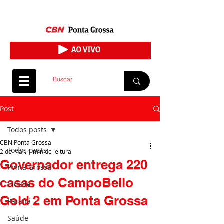
Post
Todos posts
CBN Ponta Grossa
Todos posts
2 de mar.
1 min de leitura
Governador entrega 220
Ponta Grossa
casas do CampoBello
Cidade
Gold 2 em Ponta Grossa
Paraná
Saúde