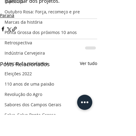
participar dos projetos.
Especiais
Outubro Rosa: Força, recomeço e pre
Paraná
Marcas da história
Ponta Grossa dos próximos 10 anos
Retrospectiva
Indústria Cervejeira
Marcas da pandemia
Posts Relacionados
Ver tudo
Eleições 2022
110 anos de uma paixão
Revolução do Agro
Sabores dos Campos Gerais
Salva, Salve Ponta Grossa
Sua saúde
PG200