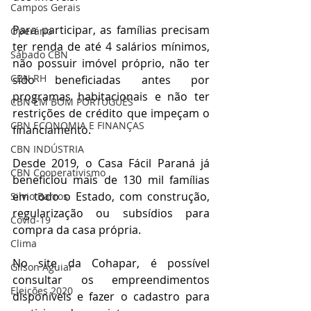
Campos Gerais
Para participar, as famílias precisam 
Operário
ter renda de até 4 salários mínimos, 
Sábado CBN
não possuir imóvel próprio, não ter 
CBN RH
sido beneficiadas antes por 
programas habitacionais e não ter 
CBN EM BOM PORTUGUÊS
restrições de crédito que impeçam o 
CBN ECONOMIA E FINANÇAS
financiamento.
CBN INDÚSTRIA
Desde 2019, o Casa Fácil Paraná já 
CBN Cooperativismo
beneficiou mais de 130 mil famílias 
em todo o Estado, com construção, 
Silvio Barros
regularização ou subsídios para 
Covid-19
compra da casa própria.
Clima
No site da Cohapar, é possível 
Gilson Aguiar
consultar os empreendimentos 
Eleições 2020
disponíveis e fazer o cadastro para 