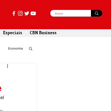
Especiais
CBN Business
Economia
azer
e
tabilidade
el 
u 