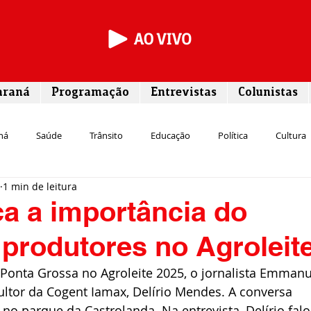
araná
Programação
Entrevistas
Colunistas
ná
Saúde
Trânsito
Educação
Política
Cultura
1 min de leitura
Segurança
Entrevista
Infraestrutura
Agricultura
L
a a importância do
produtores no Agroleit
Meio ambiente
Comunicação
Empreendedorismo
Susten
Ponta Grossa no Agroleite 2025, o jornalista Emmanu
ultor da Cogent Iamax, Delírio Mendes. A conversa 
Transporte
Cultura
Assistência Social
no parque da Castrolanda. Na entrevista, Delírio falo