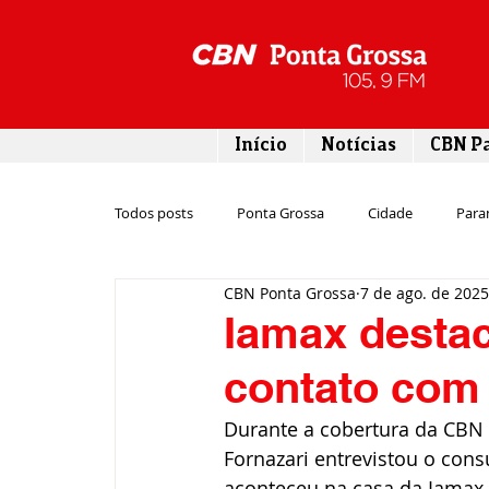
Início
Notícias
CBN P
Todos posts
Ponta Grossa
Cidade
Para
CBN Ponta Grossa
7 de ago. de 2025
Esporte
Emprego
Campos Gerais
Iamax destac
contato com 
Turismo
Rodovias
Agronegócio
Durante a cobertura da CBN 
Fornazari entrevistou o cons
Gastronomia
Tecnologia
Polícia
aconteceu na casa da Iamax, 