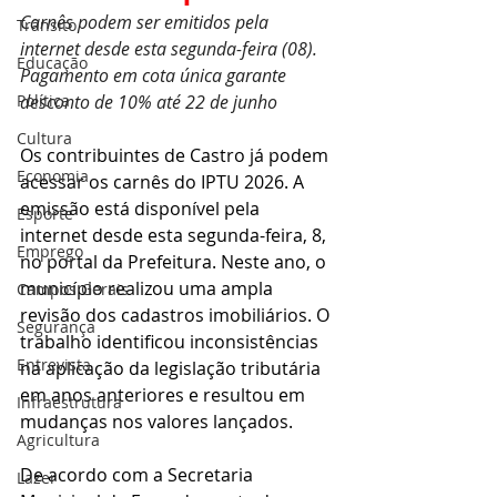
Carnês podem ser emitidos pela 
Trânsito
internet desde esta segunda-feira (08). 
Educação
Pagamento em cota única garante 
Política
desconto de 10% até 22 de junho
Cultura
Os contribuintes de Castro já podem 
Economia
acessar os carnês do IPTU 2026. A 
emissão está disponível pela 
Esporte
internet desde esta segunda-feira, 8, 
Emprego
no portal da Prefeitura. Neste ano, o 
município realizou uma ampla 
Campos Gerais
revisão dos cadastros imobiliários. O 
Segurança
trabalho identificou inconsistências 
Entrevista
na aplicação da legislação tributária 
em anos anteriores e resultou em 
Infraestrutura
mudanças nos valores lançados.
Agricultura
De acordo com a Secretaria 
Lazer