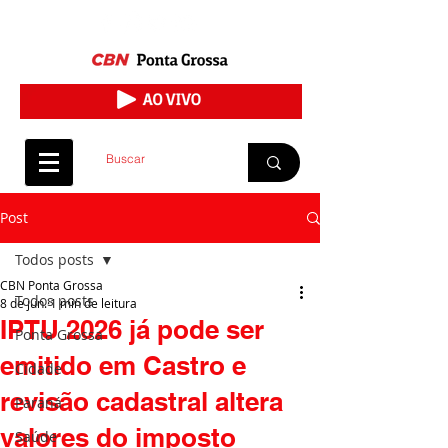
Post
Todos posts
CBN Ponta Grossa
Todos posts
8 de jun.
1 min de leitura
IPTU 2026 já pode ser
Ponta Grossa
emitido em Castro e
Cidade
revisão cadastral altera
Paraná
valores do imposto
Saúde