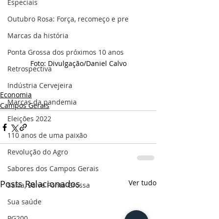
Especiais
Outubro Rosa: Força, recomeço e pre
Marcas da história
Ponta Grossa dos próximos 10 anos
Foto: Divulgação/Daniel Calvo
Retrospectiva
Indústria Cervejeira
Economia
Marcas da pandemia
Campos Gerais
Eleições 2022
110 anos de uma paixão
Revolução do Agro
Sabores dos Campos Gerais
Posts Relacionados
Ver tudo
Salva, Salve Ponta Grossa
Sua saúde
PG200