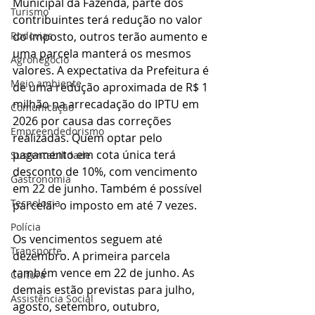
Municipal da Fazenda, parte dos 
Turismo
contribuintes terá redução no valor 
Rodovias
do imposto, outros terão aumento e 
uma parcela manterá os mesmos 
Agronegócio
valores. A expectativa da Prefeitura é 
Meio ambiente
de uma redução aproximada de R$ 1 
milhão na arrecadação do IPTU em 
Comunicação
2026 por causa das correções 
Empreendedorismo
realizadas. Quem optar pelo 
pagamento em cota única terá 
Sustentabilidade
desconto de 10%, com vencimento 
Gastronomia
em 22 de junho. Também é possível 
Tecnologia
parcelar o imposto em até 7 vezes.
Polícia
Os vencimentos seguem até 
Transporte
dezembro. A primeira parcela 
também vence em 22 de junho. As 
Cultura
demais estão previstas para julho, 
Assistência Social
agosto, setembro, outubro, 