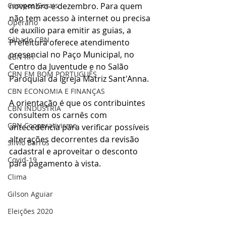
Campos Gerais
novembro e dezembro. Para quem 
não tem acesso à internet ou precisa 
Operário
de auxílio para emitir as guias, a 
Sábado CBN
Prefeitura oferece atendimento 
presencial no Paço Municipal, no 
CBN RH
Centro da Juventude e no Salão 
CBN EM BOM PORTUGUÊS
Paroquial da Igreja Matriz Sant'Anna.
CBN ECONOMIA E FINANÇAS
A orientação é que os contribuintes 
CBN INDÚSTRIA
consultem os carnês com 
CBN Cooperativismo
antecedência para verificar possíveis 
alterações decorrentes da revisão 
Silvio Barros
cadastral e aproveitar o desconto 
Covid-19
para pagamento à vista.
Clima
Gilson Aguiar
Eleições 2020