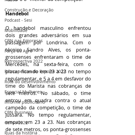
Construção e Decoração
Handebol
Podcast - Sesi
O handebol masculino enfrentou 
Mobilidade
dois grandes adversários em sua 
CBN nas Empresas
passagem por Londrina. Com o 
técnico Sandro Alves, os ponta-
Força do Agro
grossenses enfrentaram o time de 
Retrospectiva 2022
Mercedes, na sexta-feira, com o 
placar ficando em 23 a 23 no tempo 
Retrospectiva do Esporte 2022
regulamentar, e 5 a 4 em desfavor do 
Rota do desenvolvimento
time do Marista nas cobranças de 
Especial Mulheres
sete metros. No sábado, o time 
entrou em quadra contra o atual 
Informe publicitário
campeão da competição, o time de 
CBN Business
Jussara. No tempo regulamentar, 
empate em 23 a 23. Nas cobranças 
Censo 2022
de sete metros, os ponta-grossenses 
Ruas da história