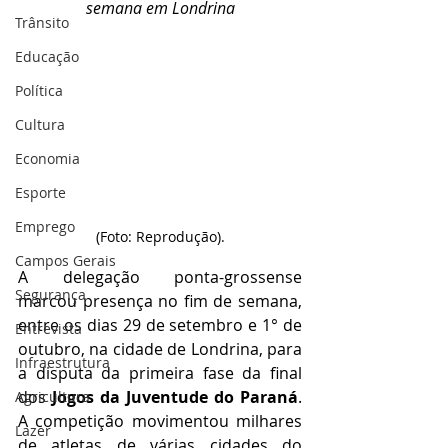
semana em Londrina
Trânsito
Educação
Política
Cultura
Economia
Esporte
Emprego
(Foto: Reprodução).
Campos Gerais
A delegação ponta-grossense 
Segurança
marcou presença no fim de semana, 
entre os dias 29 de setembro e 1° de 
Entrevista
outubro, na cidade de Londrina, para 
Infraestrutura
a disputa da primeira fase da final 
dos
 Jogos da Juventude do Paraná
. 
Agricultura
A competição movimentou milhares 
Lazer
de atletas de várias cidades do 