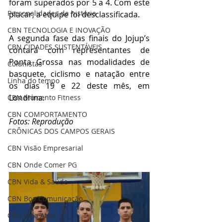
foram superados por 5 a 4. Com este 
Personalidades da história
placar, a equipe foi desclassificada.
CBN TECNOLOGIA E INOVAÇÃO
A segunda fase das finais do Jojup’s 
CBN CIDADES SUSTENTÁVEIS
contará com representantes de 
Ponta Grossa nas modalidades de 
Colunistas
basquete, ciclismo e natação entre 
Linha do tempo
os dias 19 e 22 deste mês, em 
Londrina.
CBN Momento Fitness
CBN COMPORTAMENTO
Fotos: Reprodução
CRÔNICAS DOS CAMPOS GERAIS
CBN Visão Empresarial
CBN Onde Comer PG
CBN Vida & Saúde
CBN Boa Comunicação
CBN Vida Ativa