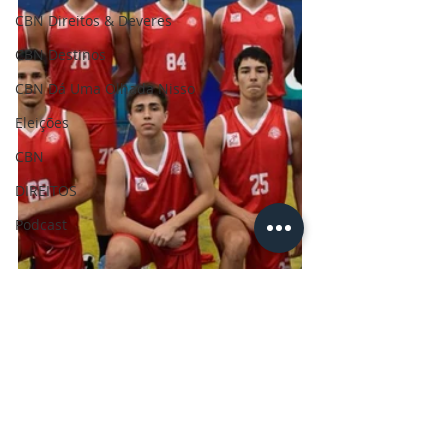
CBN Direitos & Deveres
CBN Destinos
CBN Dá Uma Olhada Nisso
Eleições
CBN
DIREITOS
Podcast
Esporte