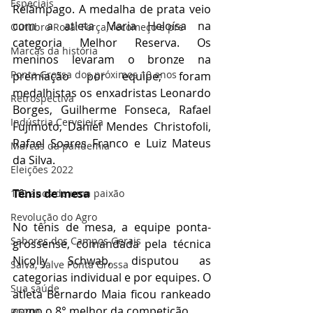
Especiais
Relâmpago. A medalha de prata veio 
com a atleta Maria Heloísa na 
Outubro Rosa: Força, recomeço e pre
categoria Melhor Reserva. Os 
Marcas da história
meninos levaram o bronze na 
Ponta Grossa dos próximos 10 anos
premiação por equipe; foram 
medalhistas os enxadristas Leonardo 
Retrospectiva
Borges, Guilherme Fonseca, Rafael 
Indústria Cervejeira
Fujimoto, Daniel Mendes Christofoli, 
Rafael Soares Franco e Luiz Mateus 
Marcas da pandemia
da Silva.
Eleições 2022
Tênis de mesa
110 anos de uma paixão
Revolução do Agro
No tênis de mesa, a equipe ponta-
Sabores dos Campos Gerais
grossense, comandada pela técnica 
Nicolly Schwab, disputou as 
Salva, Salve Ponta Grossa
categorias individual e por equipes. O 
Sua saúde
atleta Bernardo Maia ficou rankeado 
como o 8° melhor da competição.
PG200