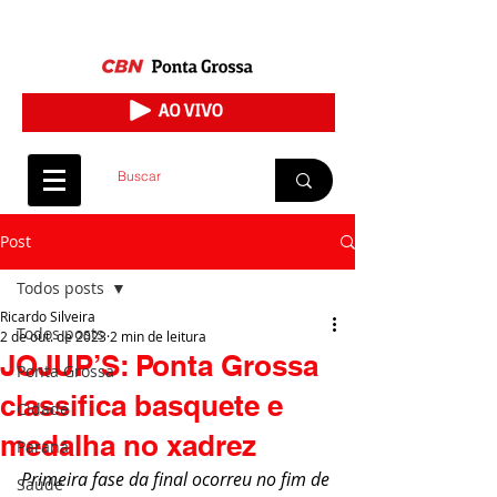
Post
Todos posts
Ricardo Silveira
Todos posts
2 de out. de 2023
2 min de leitura
JOJUP’S: Ponta Grossa
Ponta Grossa
classifica basquete e
Cidade
medalha no xadrez
Paraná
Primeira fase da final ocorreu no fim de 
Saúde