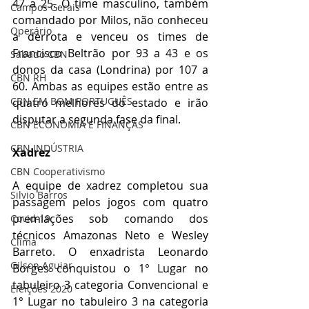
47 a 25. O time masculino, também 
Campos Gerais
comandado por Milos, não conheceu 
Operário
a derrota e venceu os times de 
Francisco Beltrão por 93 a 43 e os 
Sábado CBN
donos da casa (Londrina) por 107 a 
CBN RH
60. Ambas as equipes estão entre as 
CBN EM BOM PORTUGUÊS
quatro melhores do estado e irão 
disputar a segunda fase da final.
CBN ECONOMIA E FINANÇAS
CBN INDÚSTRIA
Xadrez
CBN Cooperativismo
A equipe de xadrez completou sua 
Silvio Barros
passagem pelos jogos com quatro 
premiações sob comando dos 
Covid-19
técnicos Amazonas Neto e Wesley 
Clima
Barreto. O enxadrista Leonardo 
Gilson Aguiar
Borges conquistou o 1° Lugar no 
tabuleiro 3 categoria Convencional e 
Eleições 2020
1° Lugar no tabuleiro 3 na categoria 