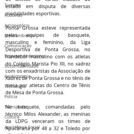
Turismo
estado em disputa de diversas 
modalidades esportivas.
Rodovias
Agronegócio
Ponta Grossa esteve representada 
pelas equipes de basquete, 
Meio ambiente
masculino e feminino, da Liga 
Comunicação
Desportiva de Ponta Grossa, no 
Empreendedorismo
handebol masculino com os atletas 
do Colégio Marista Pio XII, no xadrez 
Sustentabilidade
com os enxadristas da Associação de 
Gastronomia
Xadrez de Ponta Grossa e no tênis de 
mesa por atletas do Centro de Tênis 
Tecnologia
de Mesa de Ponta Grossa.
Polícia
No basquete, comandadas pelo 
Transporte
técnico Milos Alexander, as meninas 
Cultura
da LDPG venceram os times de 
Assistência Social
Apucarana por 48 a 32 e Toledo por 