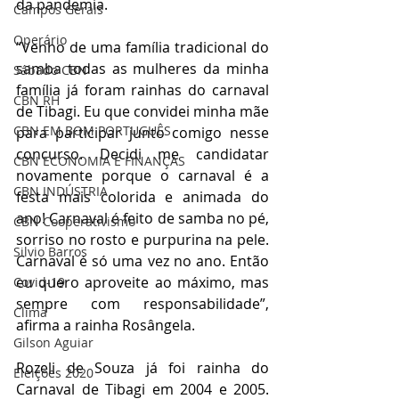
da pandemia.
Campos Gerais
Operário
“Venho de uma família tradicional do 
samba todas as mulheres da minha 
Sábado CBN
família já foram rainhas do carnaval 
CBN RH
de Tibagi. Eu que convidei minha mãe 
CBN EM BOM PORTUGUÊS
para participar junto comigo nesse 
concurso. Decidi me candidatar 
CBN ECONOMIA E FINANÇAS
novamente porque o carnaval é a 
CBN INDÚSTRIA
festa mais colorida e animada do 
ano! Carnaval é feito de samba no pé, 
CBN Cooperativismo
sorriso no rosto e purpurina na pele. 
Silvio Barros
Carnaval é só uma vez no ano. Então 
eu quero aproveite ao máximo, mas 
Covid-19
sempre com responsabilidade”, 
Clima
afirma a rainha Rosângela.
Gilson Aguiar
Rozeli de Souza já foi rainha do 
Eleições 2020
Carnaval de Tibagi em 2004 e 2005. 