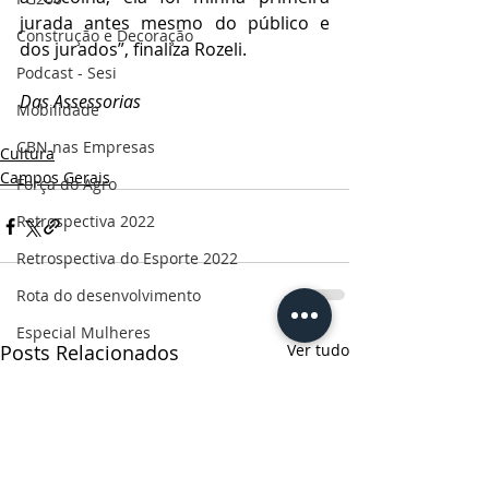
jurada antes mesmo do público e 
Construção e Decoração
dos jurados”, finaliza Rozeli.
Podcast - Sesi
Das Assessorias
Mobilidade
CBN nas Empresas
Cultura
Campos Gerais
Força do Agro
Retrospectiva 2022
Retrospectiva do Esporte 2022
Rota do desenvolvimento
Especial Mulheres
Posts Relacionados
Ver tudo
Informe publicitário
CBN Business
Censo 2022
Ruas da história