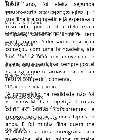
Especiais
Neste ano, foi eleita segunda 
princesa. Ela disse que já sabia que 
Outubro Rosa: Força, recomeço e pre
sua filha iria competir e já esperava o 
Marcas da história
resultado, pois a filha dela exala 
Ponta Grossa dos próximos 10 anos
simpatia, carisma é linda e tem 
samba no pé. “A decisão da inscrição 
Retrospectiva
começou com uma brincadeira, até 
Indústria Cervejeira
que minha filha me convenceu e 
incentivou a participar sempre gostei 
Marcas da pandemia
da alegria que o carnaval trás, então 
Eleições 2022
resolvi competir”, comenta.
110 anos de uma paixão
“A competição na realidade não foi 
Revolução do Agro
entre nós. Minha competição foi mais 
Sabores dos Campos Gerais
com as outras concorrentes e 
comigo mesma, ainda mais depois de 
Salva, Salve Ponta Grossa
anos. E foi minha filha quem me 
Sua saúde
ajudou a criar uma coreografia para 
a escolha, ela foi minha primeira 
PG200