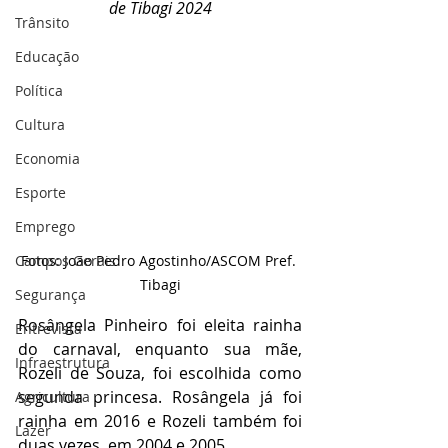
de Tibagi 2024
Trânsito
Educação
Política
Cultura
Economia
Esporte
Emprego
Campos Gerais
Fotos: João Pedro Agostinho/ASCOM Pref. 
Tibagi
Segurança
Rosângela Pinheiro foi eleita rainha 
Entrevista
do carnaval, enquanto sua mãe, 
Infraestrutura
Rozeli de Souza, foi escolhida como 
segunda princesa. Rosângela já foi 
Agricultura
rainha em 2016 e Rozeli também foi 
Lazer
duas vezes, em 2004 e 2005.