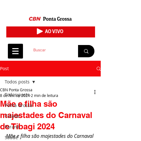
Post
Todos posts
CBN Ponta Grossa
Todos posts
8 de fev. de 2024
2 min de leitura
Mãe e filha são
Ponta Grossa
majestades do Carnaval
Cidade
de Tibagi 2024
Paraná
Mãe e filha são majestades do Carnaval 
Saúde