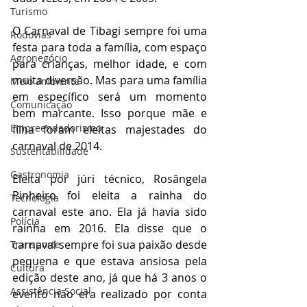
Turismo
O Carnaval de Tibagi sempre foi uma 
Rodovias
festa para toda a família, com espaço 
Agronegócio
para crianças, melhor idade, e com 
muita diversão. Mas para uma família 
Meio ambiente
em específico será um momento 
Comunicação
bem marcante. Isso porque mãe e 
Empreendedorismo
filha foram eleitas majestades do 
carnaval de 2014.
Sustentabilidade
Gastronomia
Eleita por júri técnico, Rosângela 
Pinheiro foi eleita a rainha do 
Tecnologia
carnaval este ano. Ela já havia sido 
Polícia
rainha em 2016. Ela disse que o 
carnaval sempre foi sua paixão desde 
Transporte
pequena e que estava ansiosa pela 
Cultura
edição deste ano, já que há 3 anos o 
Assistência Social
evento não era realizado por conta 