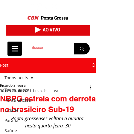
Post
Todos posts
Ricardo Silveira
Todos posts
30 de nov. de 2021
1 min de leitura
NBPG estreia com derrota
Ponta Grossa
no brasileiro Sub-19
Cidade
Ponta-grossenses voltam a quadra 
Paraná
nesta quarta-feira, 30
Saúde