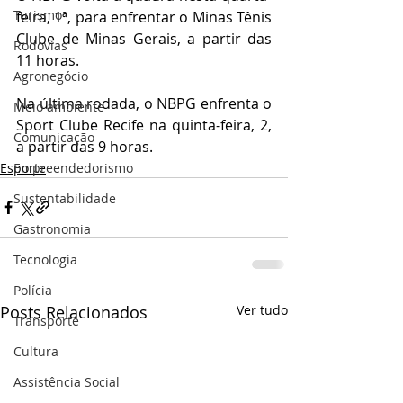
Turismo
feira, 1ª, para enfrentar o Minas Tênis 
Clube de Minas Gerais, a partir das 
Rodovias
11 horas.
Agronegócio
Na última rodada, o NBPG enfrenta o 
Meio ambiente
Sport Clube Recife na quinta-feira, 2, 
Comunicação
a partir das 9 horas.
Esporte
Empreendedorismo
Sustentabilidade
Gastronomia
Tecnologia
Polícia
Posts Relacionados
Ver tudo
Transporte
Cultura
Assistência Social