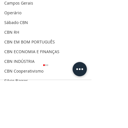
Campos Gerais
Operário
Sábado CBN
CBN RH
CBN EM BOM PORTUGUÊS
CBN ECONOMIA E FINANÇAS
CBN INDÚSTRIA
CBN Cooperativismo
Silvio Barros
Comentários
Covid-19
Clima
Gilson Aguiar
Escreva um comentário
Operário promove
Daniel Dias vis
evento gratuito para
Grossa para en
Eleições 2020
torcedores no Shopping
com alunos de 