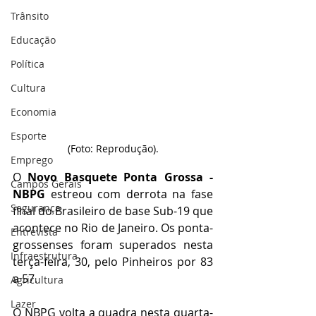
Trânsito
Educação
Política
Cultura
Economia
Esporte
(Foto: Reprodução).
Emprego
O 
Novo Basquete Ponta Grossa - 
Campos Gerais
NBPG
 estreou com derrota na fase 
Segurança
final do Brasileiro de base Sub-19 que 
acontece no Rio de Janeiro. Os ponta-
Entrevista
grossenses foram superados nesta 
Infraestrutura
terça-feira, 30, pelo Pinheiros por 83 
a 57.
Agricultura
Lazer
O NBPG volta a quadra nesta quarta-