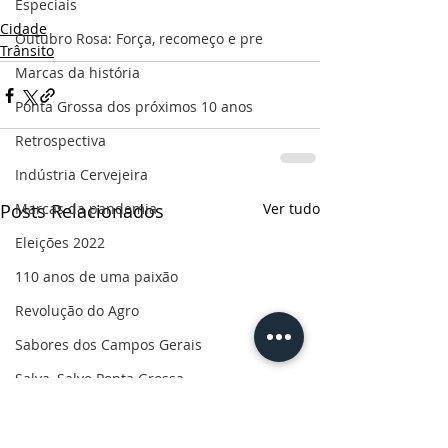
Especiais
Cidade
Outubro Rosa: Força, recomeço e pre
Trânsito
Marcas da história
Ponta Grossa dos próximos 10 anos
Retrospectiva
Indústria Cervejeira
Marcas da pandemia
Posts Relacionados
Ver tudo
Eleições 2022
110 anos de uma paixão
Revolução do Agro
Sabores dos Campos Gerais
Salva, Salve Ponta Grossa
Sua saúde
PG200