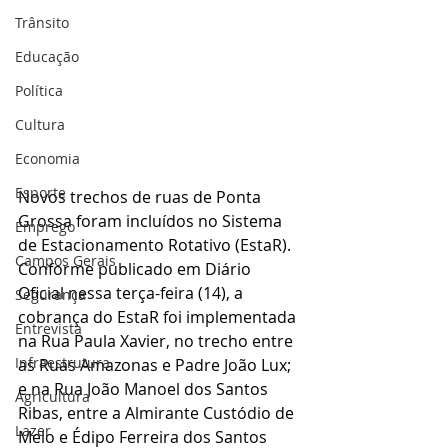
Trânsito
Educação
Política
Cultura
Economia
Esporte
Novos trechos de ruas de Ponta 
Grossa foram incluídos no Sistema 
Emprego
de Estacionamento Rotativo (EstaR). 
Campos Gerais
Conforme publicado em Diário 
Oficial nessa terça-feira (14), a 
Segurança
cobrança do EstaR foi implementada 
Entrevista
na Rua Paula Xavier, no trecho entre 
Infraestrutura
as Ruas Amazonas e Padre João Lux; 
e na Rua João Manoel dos Santos 
Agricultura
Ribas, entre a Almirante Custódio de 
Lazer
Melo e Édipo Ferreira dos Santos 