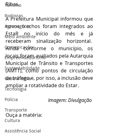
Ribas.
Turismo
Rodovias
A Prefeitura Municipal informou que 
novos trechos foram integrados ao 
Agronegócio
EstaR no início do mês e já 
Meio ambiente
receberam sinalização horizontal.  
Comunicação
Ainda conforme o município, os 
locais foram avaliados pela Autarquia 
Empreendedorismo
Municipal de Trânsito e Transportes 
Sustentabilidade
(AMTT), como pontos de circulação 
de tráfego e, por isso, a inclusão deve 
Gastronomia
ampliar a rotatividade do Estar.
Tecnologia
Polícia
Imagem: Divulgação 
Transporte
Ouça a matéria:
Cultura
Assistência Social