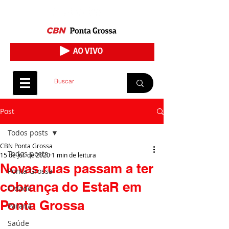
Post
Todos posts
CBN Ponta Grossa
Todos posts
15 de jul. de 2020
1 min de leitura
Novas ruas passam a ter
Ponta Grossa
cobrança do EstaR em
Cidade
Ponta Grossa
Paraná
Saúde