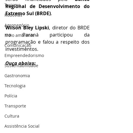
Turismo
Regional de Desenvolvimento do 
Extremo Sul (BRDE)
. 
Rodovias
Agronegócio
Wilson Bley Lipski
, diretor do BRDE 
no Paraná participou da 
Meio ambiente
programação e falou a respeito dos 
Comunicação
investimentos.
Empreendedorismo
Ouça abaixo:
Sustentabilidade
Gastronomia
Tecnologia
Polícia
Transporte
Cultura
Assistência Social