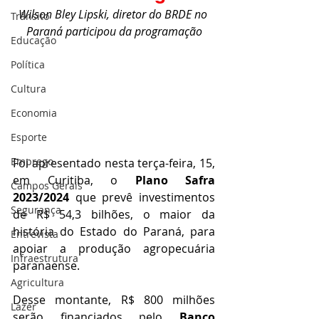
Wilson Bley Lipski, diretor do BRDE no 
Trânsito
Paraná participou da programação
Educação
Política
Cultura
Economia
Esporte
Emprego
Foi apresentado nesta terça-feira, 15, 
em Curitiba, o 
Plano Safra 
Campos Gerais
2023/2024
 que prevê investimentos 
Segurança
de R$ 54,3 bilhões, o maior da 
história do Estado do Paraná, para 
Entrevista
apoiar a produção agropecuária 
Infraestrutura
paranaense. 
Agricultura
Desse montante, R$ 800 milhões 
Lazer
serão financiados pelo 
Banco 