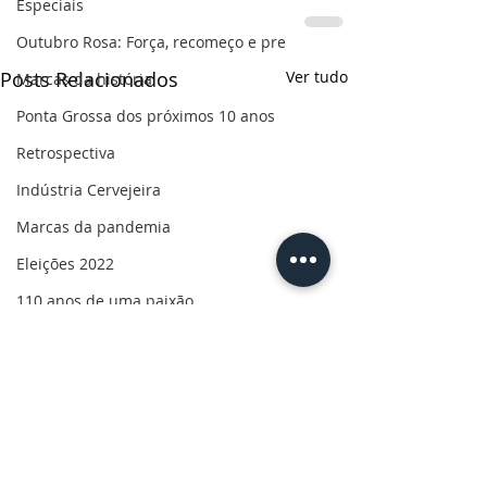
Especiais
Outubro Rosa: Força, recomeço e pre
Posts Relacionados
Ver tudo
Marcas da história
Ponta Grossa dos próximos 10 anos
Retrospectiva
Indústria Cervejeira
Marcas da pandemia
Eleições 2022
110 anos de uma paixão
Revolução do Agro
Sabores dos Campos Gerais
Salva, Salve Ponta Grossa
Sua saúde
PG200