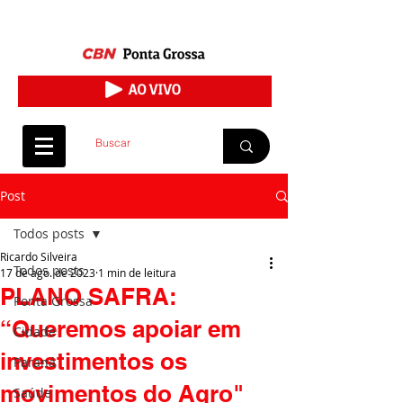
Post
Todos posts
Ricardo Silveira
Todos posts
17 de ago. de 2023
1 min de leitura
PLANO SAFRA:
Ponta Grossa
“Queremos apoiar em
Cidade
investimentos os
Paraná
movimentos do Agro"
Saúde