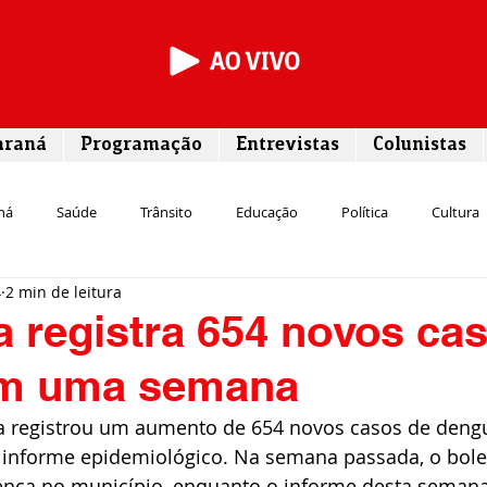
araná
Programação
Entrevistas
Colunistas
ná
Saúde
Trânsito
Educação
Política
Cultura
4
2 min de leitura
Segurança
Entrevista
Infraestrutura
Agricultura
L
 registra 654 novos ca
em uma semana
Meio ambiente
Comunicação
Empreendedorismo
Susten
a registrou um aumento de 654 novos casos de deng
nforme epidemiológico. Na semana passada, o bole
Transporte
Cultura
Assistência Social
ença no município, enquanto o informe desta semana