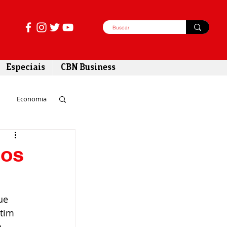
Especiais
CBN Business
Economia
azer
sos
tabilidade
ue 
tim 
 