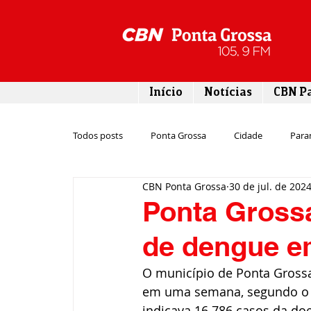
Início
Notícias
CBN P
Todos posts
Ponta Grossa
Cidade
Para
CBN Ponta Grossa
30 de jul. de 202
Esporte
Emprego
Campos Gerais
Ponta Grossa
de dengue 
Turismo
Rodovias
Agronegócio
O município de Ponta Gross
em uma semana, segundo o i
Gastronomia
Tecnologia
Polícia
indicava 16.786 casos da do