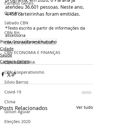
Campos Gerais
atendeu 36.601 pessoas. Neste ano, 
Operário
4.458 carteirinhas foram emitidas.
Sábado CBN
*Texto escrito a partir de informações da 
CBN RH
assessoria
Ponta Grossa
Paraná
Autismo
CBN EM BOM PORTUGUÊS
Cidade
CBN ECONOMIA E FINANÇAS
Saúde
Campos Gerais
CBN INDÚSTRIA
CBN Cooperativismo
Silvio Barros
Covid-19
Clima
Posts Relacionados
Ver tudo
Gilson Aguiar
Eleições 2020