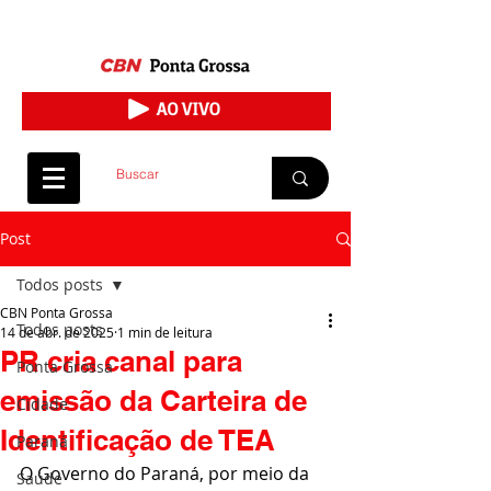
Post
Todos posts
CBN Ponta Grossa
Todos posts
14 de abr. de 2025
1 min de leitura
PR cria canal para
Ponta Grossa
emissão da Carteira de
Cidade
Identificação de TEA
Paraná
O Governo do Paraná, por meio da 
Saúde