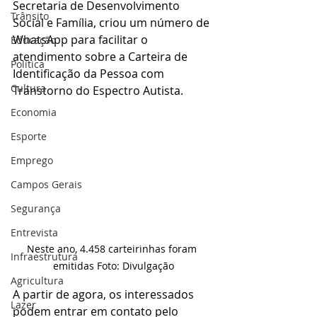
Secretaria de Desenvolvimento 
Trânsito
Social e Família, criou um número de 
WhatsApp para facilitar o 
Educação
atendimento sobre a Carteira de 
Política
Identificação da Pessoa com 
Cultura
Transtorno do Espectro Autista. 
Economia
Esporte
Emprego
Campos Gerais
Segurança
Entrevista
Neste ano, 4.458 carteirinhas foram 
Infraestrutura
emitidas Foto: Divulgação
Agricultura
A partir de agora, os interessados 
Lazer
podem entrar em contato pelo 