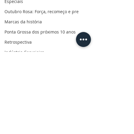
Especiais
Outubro Rosa: Força, recomeço e pre
Marcas da história
Ponta Grossa dos próximos 10 anos
Retrospectiva
Indústria Cervejeira
Marcas da pandemia
Eleições 2022
110 anos de uma paixão
Revolução do Agro
Comentários
Sabores dos Campos Gerais
Salva, Salve Ponta Grossa
Escreva um comentário
Prefeitura convoca
Matéria Especia
Sua saúde
moradores do Los
Cerveja, históri
PG200