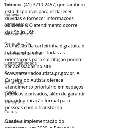
número (41) 3210-2457, que também 
Turismo
está disponível para esclarecer 
Rodovias
dúvidas e fornecer informações 
Agronegócio
adicionais. O atendimento ocorre 
das 9h às 16h.
Meio ambiente
Comunicação
A emissão da carteirinha é gratuita e 
totalmente online. Todas as 
Empreendedorismo
orientações para solicitação podem 
Sustentabilidade
ser acessadas no site 
www.carteiradoautista.pr.gov.br. A 
Gastronomia
Carteira do Autista oferece 
Tecnologia
atendimento prioritário em espaços 
Polícia
públicos e privados, além de garantir 
uma identificação formal para 
Transporte
pessoas com o transtorno.
Cultura
Desde a implementação do 
Assistência Social
programa, em 2020, o Paraná já 