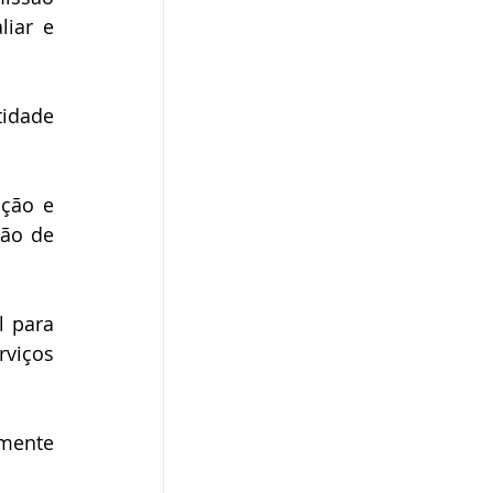
iar e 
idade 
ção e 
ão de 
 para 
viços 
mente 