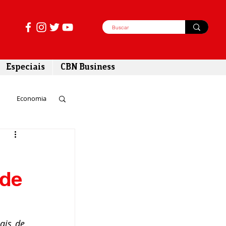
Especiais
CBN Business
Economia
azer
 de
tabilidade
is de 