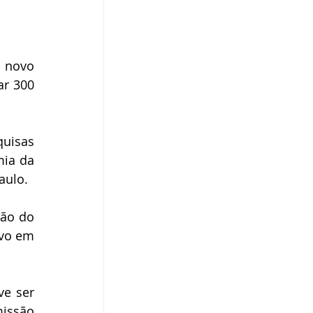
 novo 
r 300 
uisas 
ia da 
aulo.
ão do 
vo em 
e ser 
issão 