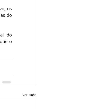
o, os 
as do 
al do 
que o 
Ver tudo