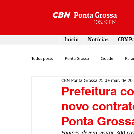
Início
Notícias
CBN P
Todos posts
Ponta Grossa
Cidade
Para
CBN Ponta Grossa
25 de mar. de 20
Esporte
Emprego
Campos Gerais
Prefeitura c
novo contrat
Turismo
Rodovias
Agronegócio
Ponta Gross
Gastronomia
Tecnologia
Polícia
Equipes devem visitar 300 cas