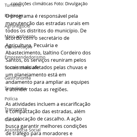
condições climáticas Foto: Divulgação
Turismo
O programa é responsável pela 
Rodovias
manutenção das estradas rurais em 
Agronegócio
todos os distritos do município. De 
Meio ambiente
acordo com o secretário de 
A
gricultura, Pecuária e 
Comunicação
Abastecimento,
 Izaltino Cordeiro dos 
Empreendedorismo
Santos, os serviços reuniram pelos 
locais mais afetados pelas chuvas e 
Sustentabilidade
um planejamento está em 
Gastronomia
andamento para ampliar as equipes 
Tecnologia
e atender todas as regiões.
Polícia
As atividades incluem a escarificação 
Transporte
e compactação das estradas, além 
da colocação de cascalho. A ação 
Cultura
busca garantir melhores condições 
Assistência Social
de tráfego para moradores e 