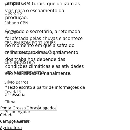
produtores rurais, que utilizam as 
Campos Gerais
vias para o escoamento da 
Operário
produção.
Sábado CBN
Segundo o secretário, a retomada 
CBN RH
foi afetada pelas chuvas e acontece 
CBN EM BOM PORTUGUÊS
no momento em que a safra do 
milho se aproxima. O andamento 
CBN ECONOMIA E FINANÇAS
dos trabalhos depende das 
CBN INDÚSTRIA
condições climáticas e as atividades 
CBN Cooperativismo
são realizadas semanalmente.
Silvio Barros
*Texto escrito a partir de informações da 
Covid-19
assessoria 
Clima
Ponta Grossa
Obras
Alagados
Gilson Aguiar
Cidade
Campos Gerais
Eleições 2020
Agricultura