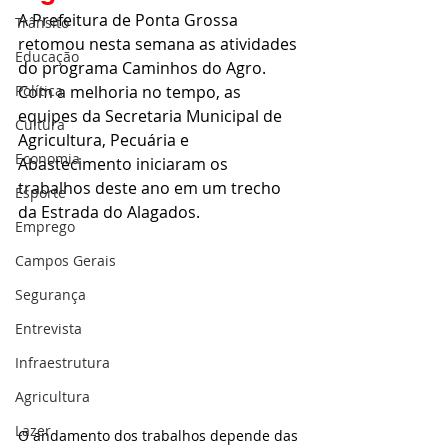
A Prefeitura de Ponta Grossa 
Trânsito
retomou nesta semana as atividades 
Educação
do programa Caminhos do Agro. 
Política
Com a melhoria no tempo, as 
equipes da Secretaria Municipal de 
Cultura
Agricultura, Pecuária e 
Economia
Abastecimento iniciaram os 
trabalhos deste ano em um trecho 
Esporte
da Estrada do Alagados.
Emprego
Campos Gerais
Segurança
Entrevista
Infraestrutura
Agricultura
Lazer
O andamento dos trabalhos depende das 