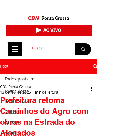
Post
Todos posts
CBN Ponta Grossa
Todos posts
13 de fev. de 2025
1 min de leitura
Prefeitura retoma
Ponta Grossa
Caminhos do Agro com
Cidade
obras na Estrada do
Paraná
Alagados
Saúde