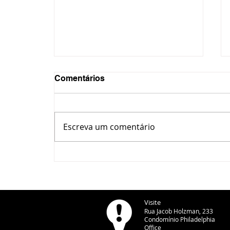
Comentários
Escreva um comentário
IPLAN alerta para barreiras
irregulares em calçadas e
reforça fiscalização em
Ponta Grossa
Visite
Rua Jacob Holzman, 233
Condomínio Philadelphia
Office