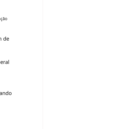
ação
m de 
eral 
ando 