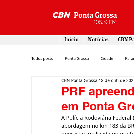
Início
Notícias
CBN P
Todos posts
Ponta Grossa
Cidade
Para
CBN Ponta Grossa
18 de out. de 202
Esporte
Emprego
Campos Gerais
PRF apreend
em Ponta Gr
Turismo
Rodovias
Agronegócio
A Polícia Rodoviária Federa
abordagem no km 183 da BR-
Gastronomia
Tecnologia
Polícia
operação, realizada quinta-f