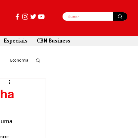
Especiais
CBN Business
Economia
azer
nha
tabilidade
e uma 
PRF 