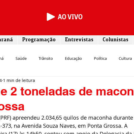
araná
Programação
Entrevistas
Colunistas
ná
Saúde
Trânsito
Educação
Política
Cultura
4
1 min de leitura
Segurança
Entrevista
Infraestrutura
Agricultura
L
e 2 toneladas de maco
ossa
Meio ambiente
Comunicação
Empreendedorismo
Susten
l (PRF) apreendeu 2.034,65 quilos de maconha durant
373, na Avenida Souza Naves, em Ponta Grossa. A 
Transporte
Cultura
Assistência Social
eira (17) às 14h50, contou com apoio da Delegacia da 