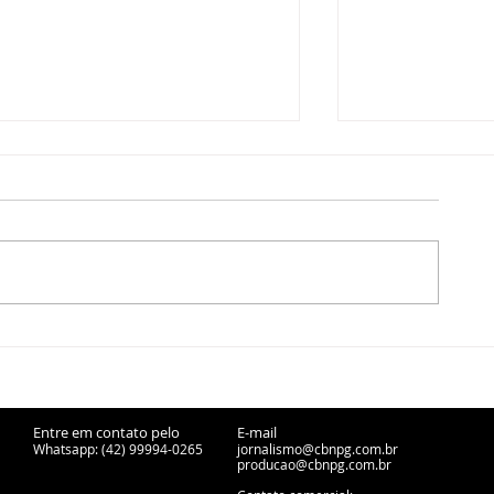
Copel retira 6,8 toneladas
Ponta Grossa
de fiação irregular em
cessão de fer
Ponta Grossa
desativadas p
urbanos
Entre em contato pelo
E-mail
Whatsapp: (42) 99994-0265
jornalismo@cbnpg.com.br
producao@cbnpg.
com.br