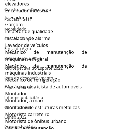
elevadores
Construção e Decoração
Encanador industrial
Fresador cnc
Podcast - Sesi
Garçom
Mobilidade
Inspetor de qualidade
Instalador de alarme
CBN nas Empresas
Lavador de veículos
Força do Agro
Mecânico de manutenção de 
Retrospectiva 2022
máquinas, em geral
Mecânico de manutenção de 
Retrospectiva do Esporte 2022
máquinas industriais
Rota do desenvolvimento
Mecânico de refrigeração
Mecânico eletricista de automóveis
Especial Mulheres
Montador
Informe publicitário
Montador, a mão
Montador de estruturas metálicas
CBN Business
Motorista carreteiro
Censo 2022
Motorista de ônibus urbano
Ruas da história
Oficial de manutenção