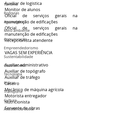
Auxiliar de logistica
Turismo
Monitor de alunos
Rodovias
Oficial de serviços gerais na 
manutenção de edificações
Agronegócio
Oficial de serviços gerais na 
Meio ambiente
manutenção de edificações
Comunicação
Recepcionista atendente
Empreendedorismo
VAGAS SEM EXPERIÊNCIA
Sustentabilidade
Auxiliar administrativo
Gastronomia
Auxiliar de topógrafo
Tecnologia
Auxiliar de tráfego
Polícia
Caseiro
Mecânico de máquina agrícola
Transporte
Motorista entregador
Cultura
Nutricionista
Servente de obras
Assistência Social