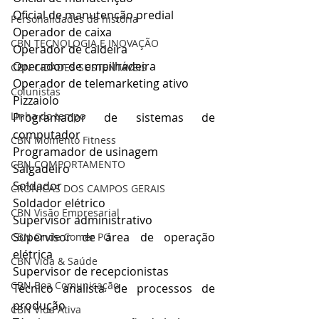
Oficial de manutenção predial
Personalidades da história
Operador de caixa
CBN TECNOLOGIA E INOVAÇÃO
Operador de caldeira
Operador de empilhadeira
CBN CIDADES SUSTENTÁVEIS
Operador de telemarketing ativo
Colunistas
Pizzaiolo
Linha do tempo
Programador de sistemas de 
computador
CBN Momento Fitness
Programador de usinagem
CBN COMPORTAMENTO
Salgadeiro
Soldador
CRÔNICAS DOS CAMPOS GERAIS
Soldador elétrico
CBN Visão Empresarial
Supervisor administrativo
Supervisor de área de operação 
CBN Onde Comer PG
elétrica
CBN Vida & Saúde
Supervisor de recepcionistas
CBN Boa Comunicação
Técnico analista de processos de 
produção
CBN Vida Ativa