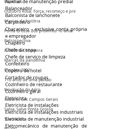
Auxiliar de manutenção predial
Especiais
Balanceador
Outubro Rosa: Força, recomeço e pre
Balconista de lanchonete
Marcas da história
Carpinteiro
Chacareiro - exclusive conta própria 
Ponta Grossa dos próximos 10 anos
e empregador
Retrospectiva
Chapeiro
Chefe da copa
Indústria Cervejeira
Chefe de serviço de limpeza
Marcas da pandemia
Confeiteiro
Eleições 2022
Copeiro de hotel
Cortador de roupas
110 anos de uma paixão
Cozinheiro de restaurante
Revolução do Agro
Cozinheiro geral
Eletricista
Sabores dos Campos Gerais
Eletricista de instalações
Salva, Salve Ponta Grossa
Eletricista de instalações industriais
Eletricista de manutenção industrial
Sua saúde
Eletromecânico de manutenção de 
PG200