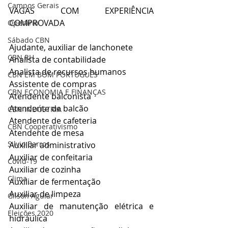
Campos Gerais
VAGAS COM EXPERIÊNCIA 
COMPROVADA
Operário
Sábado CBN
Ajudante, auxiliar de lanchonete
CBN RH
Analista de contabilidade
Analista de recursos humanos
CBN EM BOM PORTUGUÊS
Assistente de compras
CBN ECONOMIA E FINANÇAS
Atendente balconista
Atendente de balcão
CBN INDÚSTRIA
Atendente de cafeteria
CBN Cooperativismo
Atendente de mesa
Silvio Barros
Auxiliar administrativo
Auxiliar de confeitaria
Covid-19
Auxiliar de cozinha
Clima
Auxiliar de fermentação
Auxiliar de limpeza
Gilson Aguiar
Auxiliar de manutenção elétrica e 
Eleições 2020
hidráulica