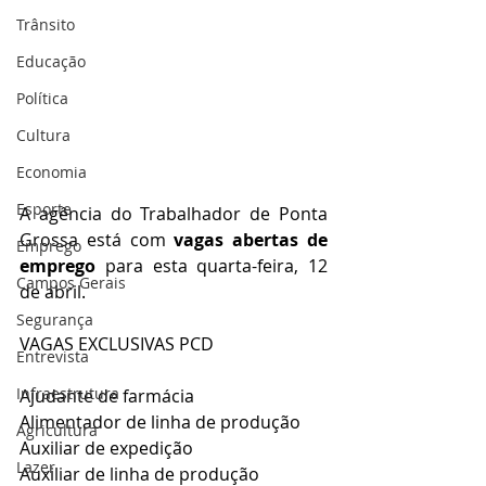
Trânsito
Educação
Política
Cultura
Economia
Esporte
A agência do Trabalhador de Ponta 
Grossa está com 
vagas abertas de 
Emprego
emprego
 para esta quarta-feira, 12 
Campos Gerais
de abril.
Segurança
VAGAS EXCLUSIVAS PCD
Entrevista
Infraestrutura
Ajudante de farmácia
Alimentador de linha de produção
Agricultura
Auxiliar de expedição
Lazer
Auxiliar de linha de produção