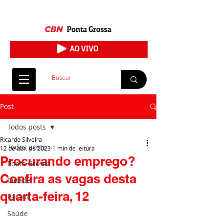
Post
Todos posts
Ricardo Silveira
Todos posts
12 de abr. de 2023
1 min de leitura
Procurando emprego?
Ponta Grossa
Confira as vagas desta
Cidade
quarta-feira, 12
Paraná
Saúde