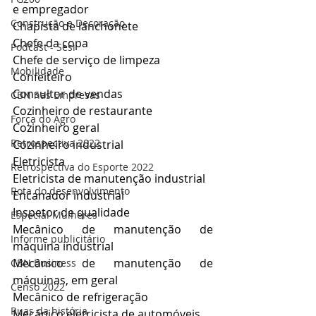
e empregador
Construção e Decoração
Chapista de lanchonete
Chefe da copa
Podcast - Sesi
Chefe de serviço de limpeza
Mobilidade
Confeiteiro
Consultor de vendas
CBN nas Empresas
Cozinheiro de restaurante
Força do Agro
Cozinheiro geral
Retrospectiva 2022
Cozinheiro industrial
Eletricista
Retrospectiva do Esporte 2022
Eletricista de manutenção industrial
Rota do desenvolvimento
Encanador industrial
Inspetor de qualidade
Especial Mulheres
Mecânico de manutenção de 
Informe publicitário
máquina industrial
Mecânico de manutenção de 
CBN Business
máquinas, em geral
Censo 2022
Mecânico de refrigeração
Ruas da história
Mecânico eletricista de automóveis