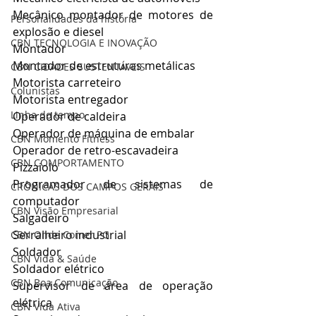
Mecânico montador de motores de 
Personalidades da história
explosão e diesel
CBN TECNOLOGIA E INOVAÇÃO
Montador
Montador de estruturas metálicas
CBN CIDADES SUSTENTÁVEIS
Motorista carreteiro
Colunistas
Motorista entregador
Linha do tempo
Operador de caldeira
Operador de máquina de embalar
CBN Momento Fitness
Operador de retro-escavadeira
CBN COMPORTAMENTO
Pizzaiolo
Programador de sistemas de 
CRÔNICAS DOS CAMPOS GERAIS
computador
CBN Visão Empresarial
Salgadeiro
Serralheiro industrial
CBN Onde Comer PG
Soldador
CBN Vida & Saúde
Soldador elétrico
CBN Boa Comunicação
Supervisor de área de operação 
elétrica
CBN Vida Ativa