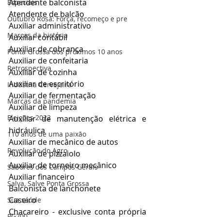
Atendente balconista
Especiais
Atendente de balcão
Outubro Rosa: Força, recomeço e pre
Auxiliar administrativo
Marcas da história
Auxiliar contábil
Auxiliar de cobrança
Ponta Grossa dos próximos 10 anos
Auxiliar de confeitaria
Retrospectiva
Auxiliar de cozinha
Auxiliar de escritório
Indústria Cervejeira
Auxiliar de fermentação
Marcas da pandemia
Auxiliar de limpeza
Eleições 2022
Auxiliar de manutenção elétrica e 
hidráulica
110 anos de uma paixão
Auxiliar de mecânico de autos
Revolução do Agro
Auxiliar de pizzaiolo
Auxiliar de torneiro mecânico
Sabores dos Campos Gerais
Auxiliar financeiro
Salva, Salve Ponta Grossa
Balconista de lanchonete
Caseiro
Sua saúde
Chacareiro - exclusive conta própria 
PG200