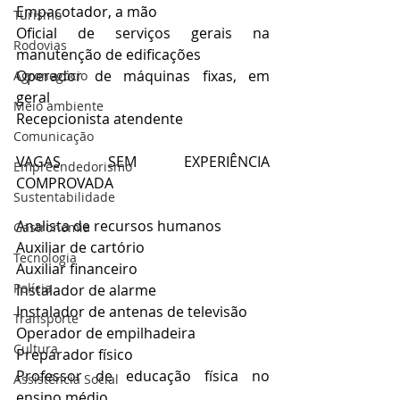
Empacotador, a mão
Turismo
Oficial de serviços gerais na 
Rodovias
manutenção de edificações
Operador de máquinas fixas, em 
Agronegócio
geral
Meio ambiente
Recepcionista atendente
Comunicação
VAGAS SEM EXPERIÊNCIA 
Empreendedorismo
COMPROVADA
Sustentabilidade
Analista de recursos humanos
Gastronomia
Auxiliar de cartório
Tecnologia
Auxiliar financeiro
Polícia
Instalador de alarme
Instalador de antenas de televisão
Transporte
Operador de empilhadeira
Cultura
Preparador físico
Professor de educação física no 
Assistência Social
ensino médio