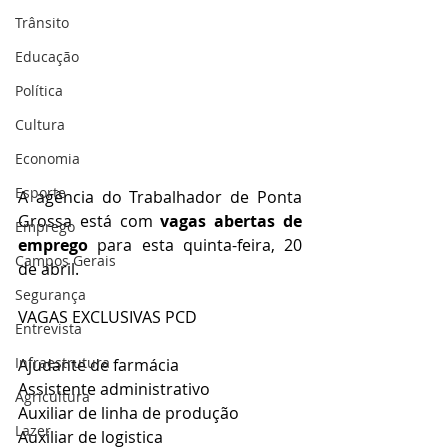
Trânsito
Educação
Política
Cultura
Economia
Esporte
A agência do Trabalhador de Ponta 
Grossa está com 
vagas abertas de 
Emprego
emprego
 para esta quinta-feira, 20 
Campos Gerais
de abril.
Segurança
VAGAS EXCLUSIVAS PCD
Entrevista
Infraestrutura
Ajudante de farmácia
Assistente administrativo
Agricultura
Auxiliar de linha de produção
Lazer
Auxiliar de logistica