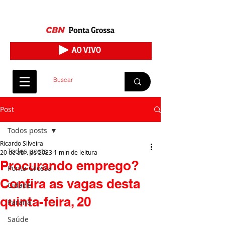
Post
Todos posts
Ricardo Silveira
Todos posts
20 de abr. de 2023
1 min de leitura
Procurando emprego?
Ponta Grossa
Confira as vagas desta
Cidade
quinta-feira, 20
Paraná
Saúde