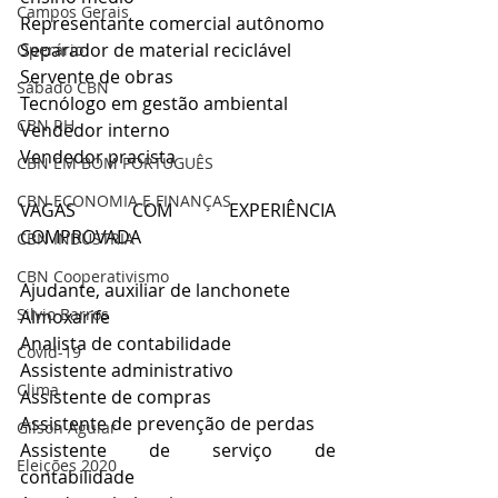
Campos Gerais
Representante comercial autônomo
Separador de material reciclável
Operário
Servente de obras
Sábado CBN
Tecnólogo em gestão ambiental
CBN RH
Vendedor interno
Vendedor pracista
CBN EM BOM PORTUGUÊS
CBN ECONOMIA E FINANÇAS
VAGAS COM EXPERIÊNCIA 
COMPROVADA
CBN INDÚSTRIA
CBN Cooperativismo
Ajudante, auxiliar de lanchonete
Silvio Barros
Almoxarife
Analista de contabilidade
Covid-19
Assistente administrativo
Clima
Assistente de compras
Assistente de prevenção de perdas
Gilson Aguiar
Assistente de serviço de 
Eleições 2020
contabilidade