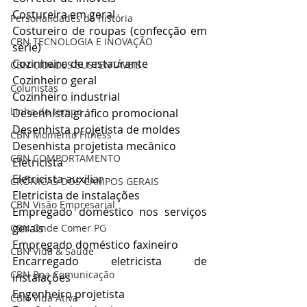
Costureira em geral
Personalidades da história
Costureiro de roupas (confecção em 
CBN TECNOLOGIA E INOVAÇÃO
série)
Cozinheiro de restaurante
CBN CIDADES SUSTENTÁVEIS
Cozinheiro geral
Colunistas
Cozinheiro industrial
Linha do tempo
Desenhista gráfico promocional
Desenhista projetista de moldes
CBN Momento Fitness
Desenhista projetista mecânico
CBN COMPORTAMENTO
Eletricista
Eletricista auxiliar
CRÔNICAS DOS CAMPOS GERAIS
Eletricista de instalações
CBN Visão Empresarial
Empregado doméstico nos serviços 
gerais
CBN Onde Comer PG
Empregado doméstico faxineiro
CBN Vida & Saúde
Encarregado eletricista de 
CBN Boa Comunicação
instalações
Engenheiro projetista
CBN Vida Ativa