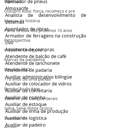
Alinhador de pneus
Especiais
Almoxarife
Outubro Rosa: Força, recomeço e pre
Analista de desenvolvimento de 
Marcas da história
sistemas
Apontador de obras
Ponta Grossa dos próximos 10 anos
Armador de ferragens na construção 
Retrospectiva
civil
Assistente de compras
Indústria Cervejeira
Atendente de balcão de café
Marcas da pandemia
Atendente de lanchonete
Eleições 2022
Atendente de padaria
Auxiliar administrativo bilíngüe
110 anos de uma paixão
Auxiliar de colocador de vidros
Revolução do Agro
Auxiliar de confeitaria
Auxiliar de cozinha
Sabores dos Campos Gerais
Auxiliar de estoque
Salva, Salve Ponta Grossa
Auxiliar de linha de produção
Auxiliar de logística
Sua saúde
Auxiliar de padeiro
PG200