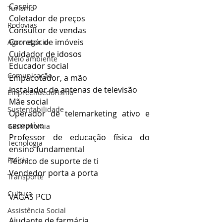
Caseiro
Turismo
Coletador de preços
Rodovias
Consultor de vendas
Corretor de imóveis
Agronegócio
Cuidador de idosos
Meio ambiente
Educador social
Comunicação
Empacotador, a mão
Instalador de antenas de televisão
Empreendedorismo
Mãe social
Sustentabilidade
Operador de telemarketing ativo e 
receptivo
Gastronomia
Professor de educação física do 
Tecnologia
ensino fundamental
Polícia
Técnico de suporte de ti
Vendedor porta a porta
Transporte
Cultura
VAGAS PCD
Assistência Social
Ajudante de farmácia