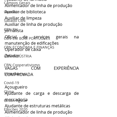
Campos Gerais
Alimentador de linha de produção
Auxiliar de biblioteca
Operário
Auxiliar de limpeza
Sábado CBN
Auxiliar de linha de produção
CBN RH
Jornalista
Oficial de serviços gerais na 
CBN EM BOM PORTUGUÊS
manutenção de edificações
CBN ECONOMIA E FINANÇAS
Operador de caixa
Zelador
CBN INDÚSTRIA
CBN Cooperativismo
VAGAS COM EXPERIÊNCIA 
Silvio Barros
COMPROVADA
Covid-19
Açougueiro
Clima
Ajudante de carga e descarga de 
mercadoria
Gilson Aguiar
Ajudante de estruturas metálicas
Eleições 2020
Alimentador de linha de produção