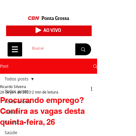
Post
Todos posts
Ricardo Silveira
Todos posts
26 de jan. de 2023
2 min de leitura
Procurando emprego?
Ponta Grossa
Confira as vagas desta
Cidade
quinta-feira, 26
Paraná
Saúde