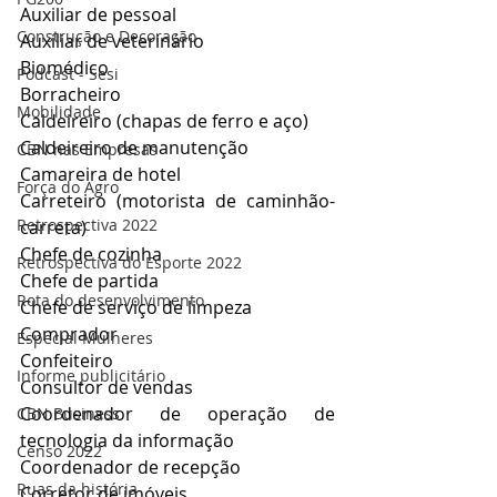
Auxiliar de pessoal
Construção e Decoração
Auxiliar de veterinário
Biomédico
Podcast - Sesi
Borracheiro
Mobilidade
Caldeireiro (chapas de ferro e aço)
Caldeireiro de manutenção
CBN nas Empresas
Camareira de hotel
Força do Agro
Carreteiro (motorista de caminhão-
Retrospectiva 2022
carreta)
Chefe de cozinha
Retrospectiva do Esporte 2022
Chefe de partida
Rota do desenvolvimento
Chefe de serviço de limpeza
Comprador
Especial Mulheres
Confeiteiro
Informe publicitário
Consultor de vendas
Coordenador de operação de 
CBN Business
tecnologia da informação
Censo 2022
Coordenador de recepção
Ruas da história
Corretor de imóveis