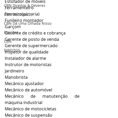
Estofador de móveis
CBN Direitos & Deveres
Ferramenteiro
Forneiro(pizzaria)
CBN Destinos
Funileiro montador
CBN Dá Uma Olhada Nisso
Garçom
Eleições
Gerente de crédito e cobrança
Gerente de posto de venda
CBN
Gerente de supermercado
DIREITOS
Inspetor de qualidade
Instalador de alarme
Instrutor de motoristas
Jardineiro
Manobrista
Mecânico ajustador
Mecânico de automóvel
Mecânico de manutenção de 
máquina industrial
Mecânico de motocicletas
Mecânico de suspensão