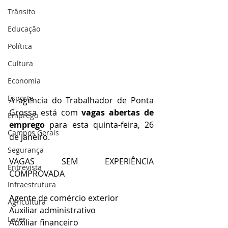
Trânsito
Educação
Política
Cultura
Economia
Esporte
A agência do Trabalhador de Ponta 
Grossa está com 
vagas abertas de 
Emprego
emprego
 para esta quinta-feira, 26 
Campos Gerais
de janeiro.
Segurança
VAGAS SEM EXPERIÊNCIA 
Entrevista
COMPROVADA
Infraestrutura
Agente de comércio exterior
Agricultura
Auxiliar administrativo
Lazer
Auxiliar financeiro